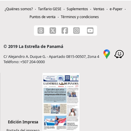
¿Quiénes somos?
Tarifario GESE
Suplementos
Ventas
e-Paper
Puntos de venta
Términos y condiciones
© 2019 La Estrella de Panamá
C/ Alejandro A. Duque G. - Apartado 0815-00507, Zona 4
Teléfono: +507 204-0000
Edición Impresa
Portada del impreso