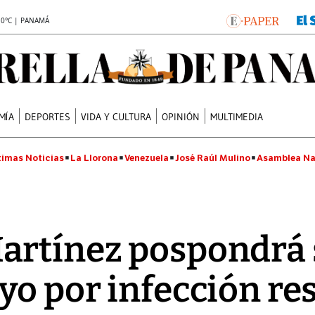
.0°C | PANAMÁ
MÍA
DEPORTES
VIDA Y CULTURA
OPINIÓN
MULTIMEDIA
timas Noticias
La Llorona
Venezuela
José Raúl Mulino
Asamblea Na
rtínez pospondrá 
yo por infección re