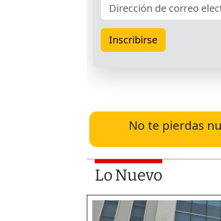
No te pierdas nu
Lo Nuevo