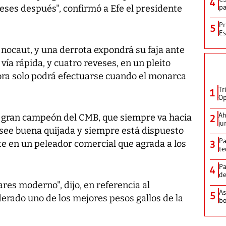
4
pa
ses después", confirmó a Efe el presidente
Pr
5
Es
r nocaut, y una derrota expondrá su faja ante
 vía rápida, y cuatro reveses, en un pleito
ora solo podrá efectuarse cuando el monarca
Tr
1
Op
Ah
 gran campeón del CMB, que siempre va hacia
2
ju
osee buena quijada y siempre está dispuesto
Pa
rte en un peleador comercial que agrada a los
3
te
Pa
4
de
ares moderno", dijo, en referencia al
As
5
erado uno de los mejores pesos gallos de la
bo