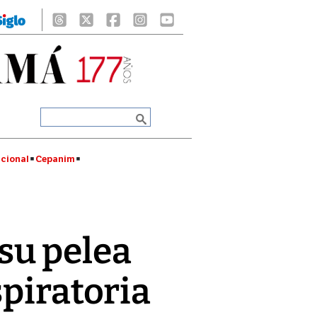
cional
Cepanim
su pelea
spiratoria