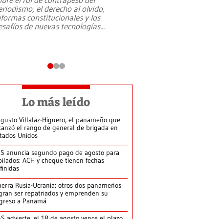
eriodismo, el derecho al olvido,
presidente de Brasil,
eformas constitucionales y los
da Silva, oficializó 
esafíos de nuevas tecnologías
...
candidatura
...
Lo más leído
gusto Villalaz-Higuero, el panameño que
canzó el rango de general de brigada en
tados Unidos
S anuncia segundo pago de agosto para
bilados: ACH y cheque tienen fechas
finidas
erra Rusia-Ucrania: otros dos panameños
gran ser repatriados y emprenden su
greso a Panamá
S advierte: el 18 de agosto vence el plazo