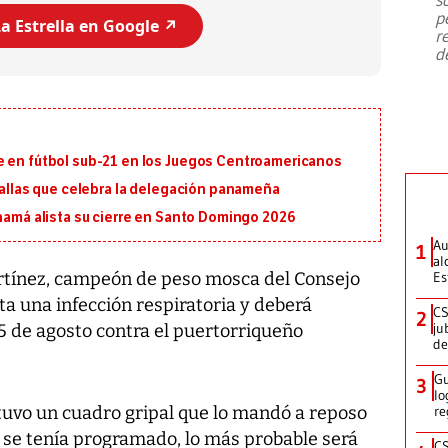
emergencia de gran
...
p
a Estrella en Google ↗️
r
d
e en fútbol sub-21 en los Juegos Centroamericanos
edallas que celebra la delegación panameña
anamá alista su cierre en Santo Domingo 2026
Au
1
al
artínez, campeón de peso mosca del Consejo
Es
a una infección respiratoria y deberá
CS
2
ju
5 de agosto contra el puertorriqueño
de
Gu
3
lo
vo un cuadro gripal que lo mandó a reposo
re
 se tenía programado, lo más probable será
CS