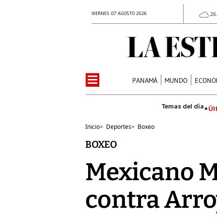
VIERNES 07 AGOSTO 2026
26
PANAMÁ
MUNDO
ECONO
Úl
Inicio
>
Deportes
>
Boxeo
BOXEO
Mexicano Ma
contra Arro