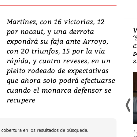
Martínez, con 16 victorias, 12
Video, Japón: Terremoto
V
por nocaut, y una derrota
deja heridos y graves
‘
expondrá su faja ante Arroyo,
daños en Kumamoto
c
con 20 triunfos, 15 por la vía
s
rápida, y cuatro reveses, en un
s
pleito rodeado de expectativas
que ahora solo podrá efectuarse
cuando el monarca defensor se
recupere
Un fuerte terremoto de magnitud
7,1 se registró este martes 28 de
julio en la prefectura de Kumamoto,
 cobertura en los resultados de búsqueda.
L
al sur de Japón, provocando una
s