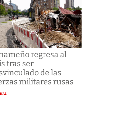
nameño regresa al
ís tras ser
svinculado de las
erzas militares rusas
ONAL