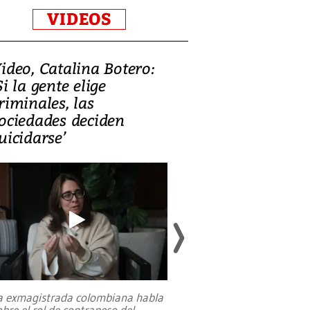
VIDEOS
ideo, Catalina Botero:
Video: Lula la
Si la gente elige
candidatura 
riminales, las
promesas de i
ociedades deciden
en defensa, ed
uicidarse’
tierras raras
a exmagistrada colombiana habla
Entre recuerdos y es
obre el rol de contrapeso del
referencias hacia sus