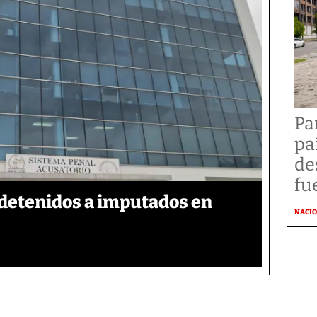
Pa
pa
de
fu
detenidos a imputados en
NACI