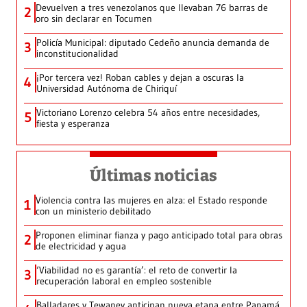
Devuelven a tres venezolanos que llevaban 76 barras de
2
oro sin declarar en Tocumen
Policía Municipal: diputado Cedeño anuncia demanda de
3
inconstitucionalidad
¡Por tercera vez! Roban cables y dejan a oscuras la
4
Universidad Autónoma de Chiriquí
Victoriano Lorenzo celebra 54 años entre necesidades,
5
fiesta y esperanza
Últimas noticias
Violencia contra las mujeres en alza: el Estado responde
1
con un ministerio debilitado
Proponen eliminar fianza y pago anticipado total para obras
2
de electricidad y agua
‘Viabilidad no es garantía’: el reto de convertir la
3
recuperación laboral en empleo sostenible
Balladares y Tewaney anticipan nueva etapa entre Panamá