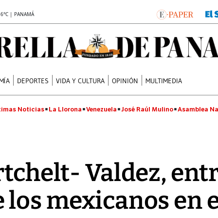
.6°C | PANAMÁ
MÍA
DEPORTES
VIDA Y CULTURA
OPINIÓN
MULTIMEDIA
timas Noticias
La Llorona
Venezuela
José Raúl Mulino
Asamblea Na
tchelt- Valdez, entr
 los mexicanos en e