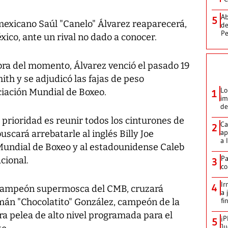
Ab
5
 mexicano Saúl "Canelo" Álvarez reaparecerá,
de
Pe
ico, ante un rival no dado a conocer.
ibra del momento, Álvarez venció el pasado 19
ith y se adjudicó las fajas de peso
Lo
iación Mundial de Boxeo.
1
im
de
 prioridad es reunir todos los cinturones de
Ca
2
ap
buscará arrebatarle al inglés Billy Joe
a 
Mundial de Boxeo y al estadounidense Caleb
Pa
cional.
3
co
Ir
4
 campeón supermosca del CMB, cruzará
a 
fi
mán "Chocolatito" González, campeón de la
a pelea de alto nivel programada para el
¡P
5
Ju