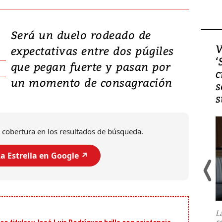
Será un duelo rodeado de
Video, Japón: Terremoto
V
expectativas entre dos púgiles
deja heridos y graves
‘
que pegan fuerte y pasan por
daños en Kumamoto
c
un momento de consagración
s
s
 cobertura en los resultados de búsqueda.
a Estrella en Google ↗️
Un fuerte terremoto de magnitud
7,1 se registró este martes 28 de
julio en la prefectura de Kumamoto,
L
al sur de Japón, provocando una
s