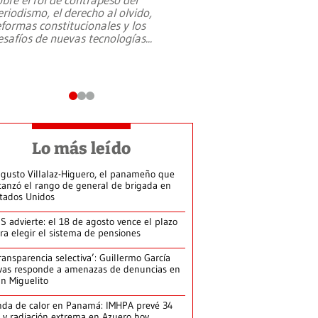
eriodismo, el derecho al olvido,
presidente de Brasil,
eformas constitucionales y los
da Silva, oficializó 
esafíos de nuevas tecnologías
...
candidatura
...
Lo más leído
gusto Villalaz-Higuero, el panameño que
canzó el rango de general de brigada en
tados Unidos
S advierte: el 18 de agosto vence el plazo
ra elegir el sistema de pensiones
ransparencia selectiva’: Guillermo García
vas responde a amenazas de denuncias en
n Miguelito
da de calor en Panamá: IMHPA prevé 34
 y radiación extrema en Azuero hoy