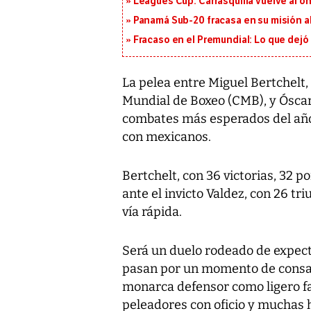
Leagues Cup: Carrasquilla vuelve al onc
Panamá Sub-20 fracasa en su misión a
Fracaso en el Premundial: Lo que dejó
La pelea entre Miguel Bertchel
Mundial de Boxeo (CMB), y Óscar
combates más esperados del año 
con mexicanos.
Bertchelt, con 36 victorias, 32 p
ante el invicto Valdez, con 26 tr
vía rápida.
Será un duelo rodeado de expect
pasan por un momento de consag
monarca defensor como ligero fav
peleadores con oficio y muchas 