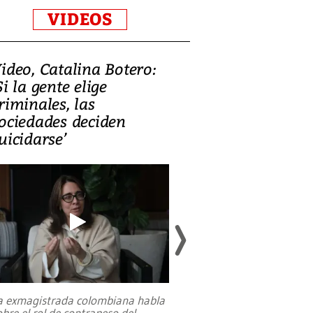
VIDEOS
ideo, Catalina Botero:
Video: Lula la
Si la gente elige
candidatura 
riminales, las
promesas de i
ociedades deciden
en defensa, ed
uicidarse’
tierras raras
a exmagistrada colombiana habla
Entre recuerdos y es
obre el rol de contrapeso del
referencias hacia sus