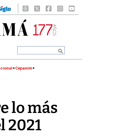
cional
Cepanim
e lo más
l 2021