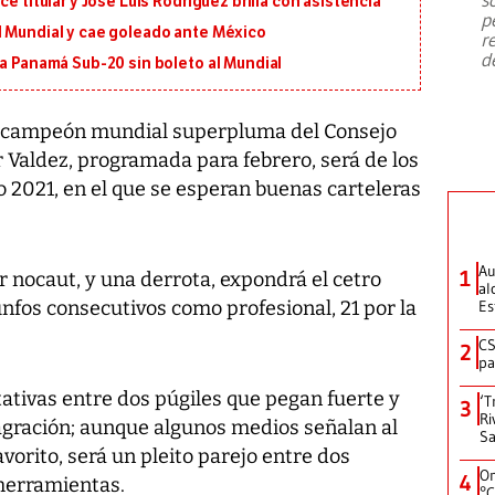
e titular y José Luis Rodríguez brilla con asistencia
emergencia de gran
...
p
l Mundial y cae goleado ante México
r
d
 a Panamá Sub-20 sin boleto al Mundial
t, campeón mundial superpluma del Consejo
 Valdez, programada para febrero, será de los
2021, en el que se esperan buenas carteleras
Au
1
or nocaut, y una derrota, expondrá el cetro
al
iunfos consecutivos como profesional, 21 por la
Es
CS
2
pa
ativas entre dos púgiles que pegan fuerte y
‘T
3
Ri
ración; aunque algunos medios señalan al
Sa
orito, será un pleito parejo entre dos
On
4
herramientas.
°C