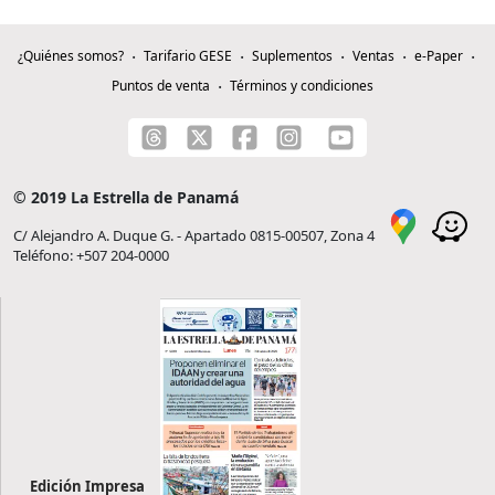
¿Quiénes somos?
Tarifario GESE
Suplementos
Ventas
e-Paper
Puntos de venta
Términos y condiciones
© 2019 La Estrella de Panamá
C/ Alejandro A. Duque G. - Apartado 0815-00507, Zona 4
Teléfono: +507 204-0000
Edición Impresa