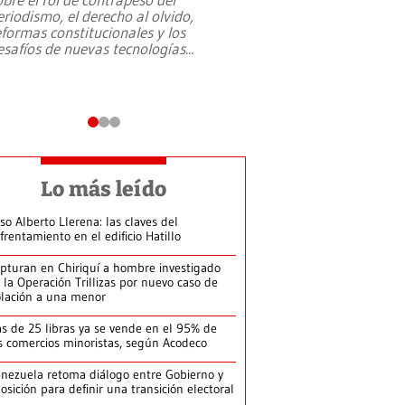
eriodismo, el derecho al olvido,
presidente de Brasil,
eformas constitucionales y los
da Silva, oficializó 
esafíos de nuevas tecnologías
...
candidatura
...
Lo más leído
so Alberto Llerena: las claves del
frentamiento en el edificio Hatillo
pturan en Chiriquí a hombre investigado
 la Operación Trillizas por nuevo caso de
olación a una menor
s de 25 libras ya se vende en el 95% de
s comercios minoristas, según Acodeco
nezuela retoma diálogo entre Gobierno y
osición para definir una transición electoral