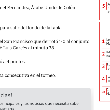
De
5
mel Fernández, Árabe Unido de Colón
In
la
ra salir del fondo de la tabla.
Le
1
 el San Francisco que derrotó 1-0 al conjunto
Mu
sé Luis Garcés al minuto 38.
IM
2
ha
gó a 4 puntos.
Bu
3
re
a consecutiva en el torneo.
Fe
4
FI
Ch
5
Na