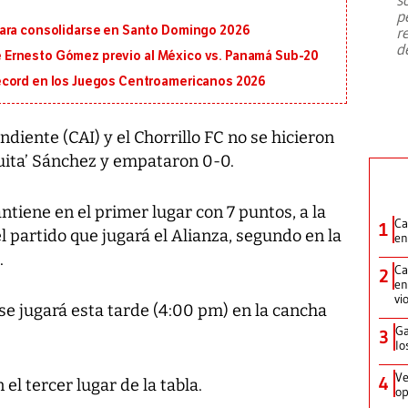
emergencia de gran
...
p
para consolidarse en Santo Domingo 2026
r
d
 de Ernesto Gómez previo al México vs. Panamá Sub-20
écord en los Juegos Centroamericanos 2026
diente (CAI) y el Chorrillo FC no se hicieron
uita’ Sánchez y empataron 0-0.
ntiene en el primer lugar con 7 puntos, a la
Ca
1
l partido que jugará el Alianza, segundo en la
en
.
Ca
2
en
vi
 se jugará esta tarde (4:00 pm) en la cancha
Ga
3
lo
Ve
4
el tercer lugar de la tabla.
op