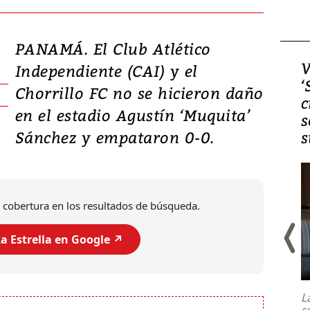
PANAMÁ. El Club Atlético
Video, Japón: Terremoto
V
Independiente (CAI) y el
deja heridos y graves
‘
Chorrillo FC no se hicieron daño
daños en Kumamoto
c
en el estadio Agustín ‘Muquita’
s
Sánchez y empataron 0-0.
s
 cobertura en los resultados de búsqueda.
a Estrella en Google ↗️
Un fuerte terremoto de magnitud
7,1 se registró este martes 28 de
julio en la prefectura de Kumamoto,
L
al sur de Japón, provocando una
s