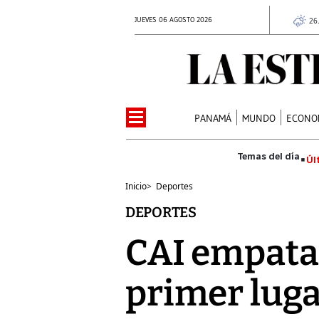
JUEVES 06 AGOSTO 2026
26
PANAMÁ
MUNDO
ECONO
Úl
Inicio
>
Deportes
DEPORTES
CAI empata 
primer lug