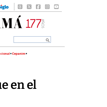
cional
Cepanim
e en el