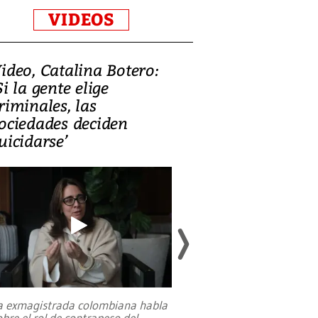
VIDEOS
ideo, Catalina Botero:
Video: Lula la
Si la gente elige
candidatura 
riminales, las
promesas de i
ociedades deciden
en defensa, ed
uicidarse’
tierras raras
a exmagistrada colombiana habla
Entre recuerdos y es
obre el rol de contrapeso del
referencias hacia sus