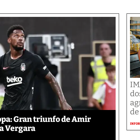
IM
do
ag
de
pa: Gran triunfo de Amir
INFOR
ra Vergara