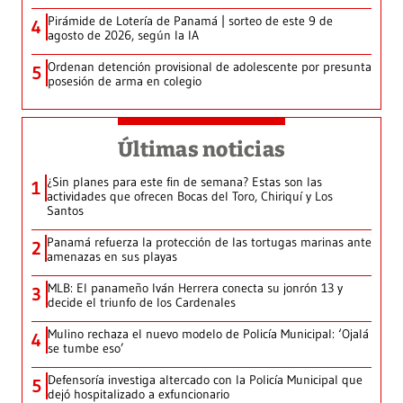
Pirámide de Lotería de Panamá | sorteo de este 9 de
4
agosto de 2026, según la IA
Ordenan detención provisional de adolescente por presunta
5
posesión de arma en colegio
Últimas noticias
¿Sin planes para este fin de semana? Estas son las
1
actividades que ofrecen Bocas del Toro, Chiriquí y Los
Santos
Panamá refuerza la protección de las tortugas marinas ante
2
amenazas en sus playas
MLB: El panameño Iván Herrera conecta su jonrón 13 y
3
decide el triunfo de los Cardenales
Mulino rechaza el nuevo modelo de Policía Municipal: ‘Ojalá
4
se tumbe eso’
Defensoría investiga altercado con la Policía Municipal que
5
dejó hospitalizado a exfuncionario