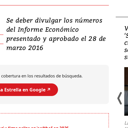
Se deber divulgar los números
Video, Japón: Terremoto
V
del Informe Económico
deja heridos y graves
‘
presentado y aprobado el 28 de
daños en Kumamoto
c
marzo 2016
s
s
 cobertura en los resultados de búsqueda.
a Estrella en Google ↗️
Un fuerte terremoto de magnitud
7,1 se registró este martes 28 de
julio en la prefectura de Kumamoto,
L
al sur de Japón, provocando una
s