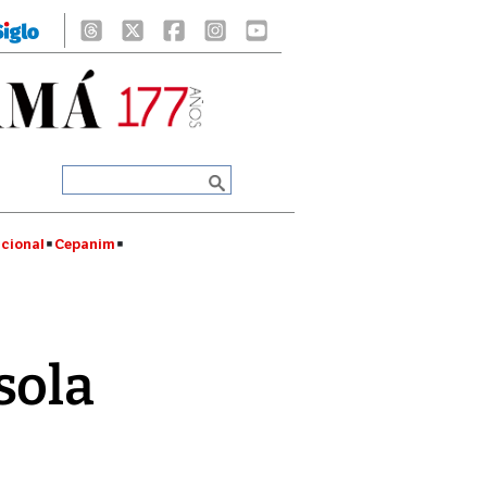
cional
Cepanim
sola