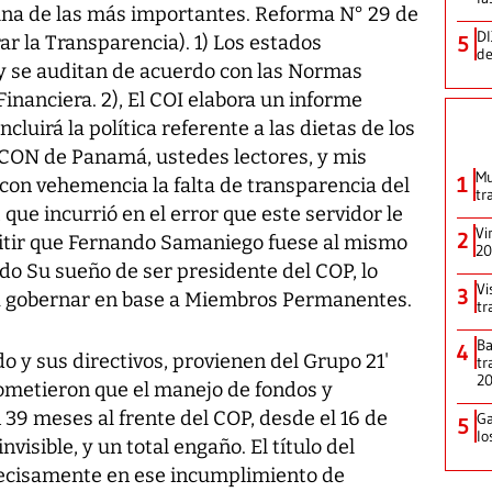
 una de las más importantes. Reforma N° 29 de
DI
r la Transparencia). 1) Los estados
5
de
 y se auditan de acuerdo con las Normas
inanciera. 2), El COI elabora un informe
ncluirá la política referente a las dietas de los
 CON de Panamá, ustedes lectores, y mis
Mu
1
é con vehemencia la falta de transparencia del
tr
que incurrió en el error que este servidor le
Vi
2
mitir que Fernando Samaniego fuese al mismo
20
ado Su sueño de ser presidente del COP, lo
Vi
3
ía gobernar en base a Miembros Permanentes.
tr
Ba
4
 y sus directivos, provienen del Grupo 21'
tr
2
ometieron que el manejo de fondos y
 39 meses al frente del COP, desde el 16 de
Ga
5
lo
nvisible, y un total engaño. El título del
precisamente en ese incumplimiento de