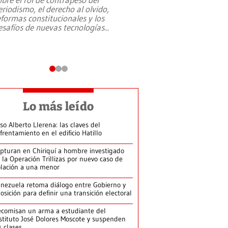
eriodismo, el derecho al olvido,
presidente de Brasil,
eformas constitucionales y los
da Silva, oficializó 
esafíos de nuevas tecnologías
...
candidatura
...
Lo más leído
so Alberto Llerena: las claves del
frentamiento en el edificio Hatillo
pturan en Chiriquí a hombre investigado
 la Operación Trillizas por nuevo caso de
olación a una menor
nezuela retoma diálogo entre Gobierno y
osición para definir una transición electoral
comisan un arma a estudiante del
stituto José Dolores Moscote y suspenden
s clases