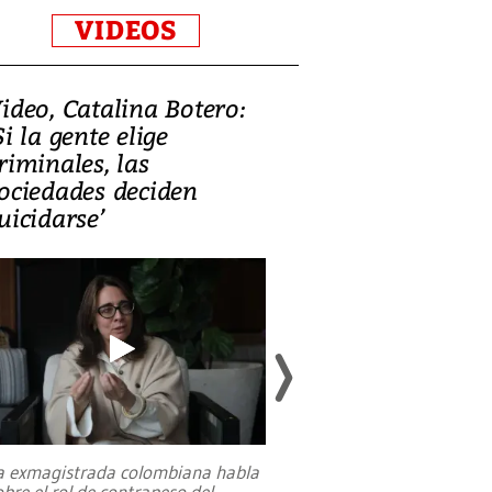
VIDEOS
ideo, Catalina Botero:
Video: Lula la
Si la gente elige
candidatura 
riminales, las
promesas de i
ociedades deciden
en defensa, ed
uicidarse’
tierras raras
a exmagistrada colombiana habla
Entre recuerdos y es
obre el rol de contrapeso del
referencias hacia sus