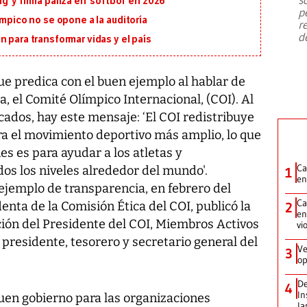
’ y firma paliza en ‘softbol’ en 2026
emergencia de gran
...
p
ímpico no se opone a la auditoría
r
d
 para transformar vidas y el país
ue predica con el buen ejemplo al hablar de
, el Comité Olímpico Internacional, (COI). Al
ados, hay este mensaje: ‘El COI redistribuye
a el movimiento deportivo más amplio, lo que
nes es para ayudar a los atletas y
Ca
os los niveles alrededor del mundo'.
1
en
jemplo de transparencia, en febrero del
Ca
nta de la Comisión Ética del COI, publicó la
2
en
ación del Presidente del COI, Miembros Activos
vi
 presidente, tesorero y secretario general del
Ve
3
op
De
4
In
buen gobierno para las organizaciones
la