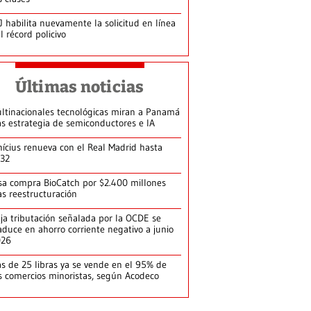
J habilita nuevamente la solicitud en línea
l récord policivo
Últimas noticias
ltinacionales tecnológicas miran a Panamá
as estrategia de semiconductores e IA
nícius renueva con el Real Madrid hasta
32
sa compra BioCatch por $2.400 millones
as reestructuración
ja tributación señalada por la OCDE se
aduce en ahorro corriente negativo a junio
026
s de 25 libras ya se vende en el 95% de
s comercios minoristas, según Acodeco