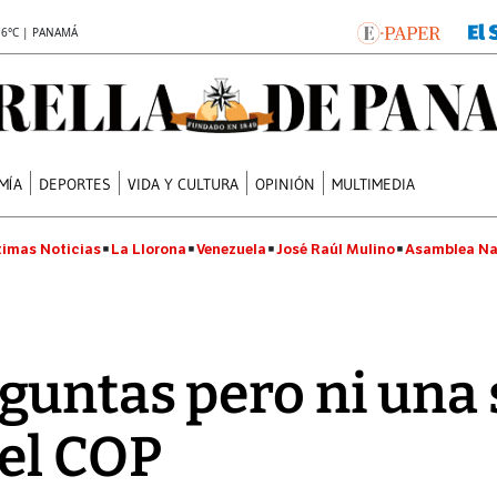
.6°C | PANAMÁ
MÍA
DEPORTES
VIDA Y CULTURA
OPINIÓN
MULTIMEDIA
timas Noticias
La Llorona
Venezuela
José Raúl Mulino
Asamblea Na
untas pero ni una 
el COP