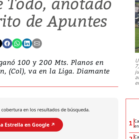
e Todo, anotado
rito de Apuntes
U
 ganó 100 y 200 Mts. Planos en
7
en, (Col), va en la Liga. Diamante
j
a
e
 cobertura en los resultados de búsqueda.
Ca
1
a Estrella en Google ↗️
en
Ca