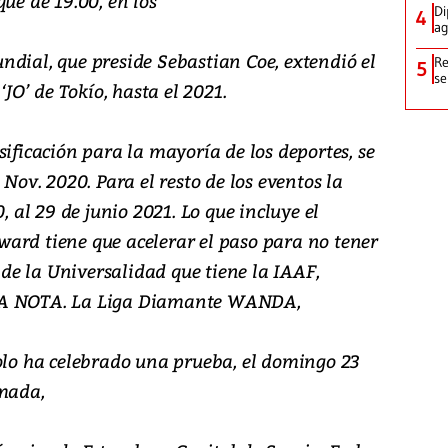
que de 19.00, en los
Di
4
ag
ndial, que preside Sebastian Coe, extendió el
Re
5
se
‘JO’ de Tokío, hasta el 2021.
sificación para la mayoría de los deportes, se
 Nov. 2020. Para el resto de los eventos la
, al 29 de junio 2021. Lo que incluye el
ard tiene que acelerar el paso para no tener
a de la Universalidad que tiene la IAAF,
TRA NOTA. La Liga Diamante WANDA,
solo ha celebrado una prueba, el domingo 23
amada,