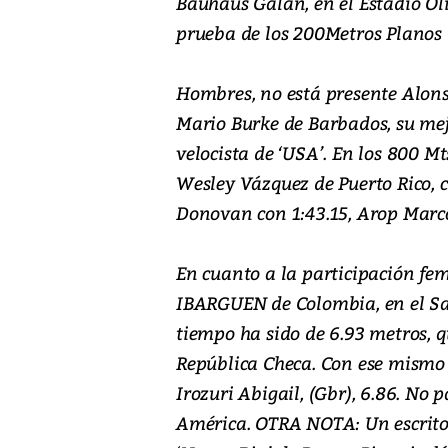
Bauhaus Galan, en el Estadio Olí
prueba de los 200Metros Planos
Hombres, no está presente Alon
Mario Burke de Barbados, su mej
velocista de ‘USA’. En los 800 Mt
Wesley Vázquez de Puerto Rico, c
Donovan con 1:43.15, Arop Marc
En cuanto a la participación fe
IBARGUEN de Colombia, en el Sal
tiempo ha sido de 6.93 metros, 
República Checa. Con ese mismo 
Irozuri Abigail, (Gbr), 6.86. No p
América. OTRA NOTA: Un escrito d