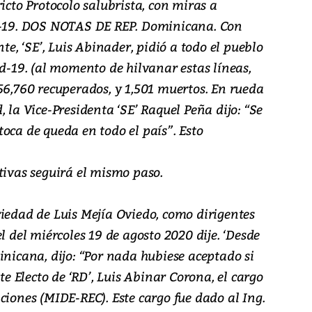
icto Protocolo salubrista, con miras a
id-19. DOS NOTAS DE REP. Dominicana. Con
nte, ‘SE’, Luis Abinader, pidió a todo el pueblo
id-19. (al momento de hilvanar estas líneas,
56,760 recuperados, y 1,501 muertos. En rueda
 la Vice-Presidenta ‘SE’ Raquel Peña dijo: “Se
oca de queda en todo el país”. Esto
tivas seguirá el mismo paso.
riedad de Luis Mejía Oviedo, como dirigentes
l del miércoles 19 de agosto 2020 dije. ‘Desde
inicana, dijo: “Por nada hubiese aceptado si
nte Electo de ‘RD’, Luis Abinar Corona, el cargo
ciones (MIDE-REC). Este cargo fue dado al Ing.