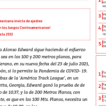
2
en
vi
Ve
3
op
ricana invicta de ajedrez
De
4
 en los Juegos Centroamericanos!
In
la
asta 2032
DI
5
de
a Alonso Edward sigue haciendo el esfuerzo
sea en los 100 y 200 metros planos, para
 Verano, en su nueva fecha del 23 de julio 2021,
apón, si lo permite la Pandemia de COVID- 19.
Fo
1
me
ebas de la ‘América Track League’, en un
ietta, Georgia, Edward ganó la prueba de de
Pa
2
lu
 de 10.37, y la de 200 Metros Planos, con
Cl
3
te, es que en los 100 Mts. Planos, necesita un
3 