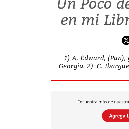
Un Poco d
en mi Lib
1) A. Edward, (Pan),
Georgia. 2) .C. Ibargu
Encuentra más de nuestra
Agrega L