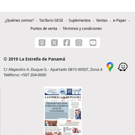
¿Quiénes somos?
Tarifario GESE
Suplementos
Ventas
e-Paper
Puntos de venta
Términos y condiciones
© 2019 La Estrella de Panamá
C/ Alejandro A. Duque G. - Apartado 0815-00507, Zona 4
Teléfono: +507 204-0000