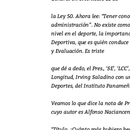
la Ley 50. Ahora lee: “Tener c
administración”. No existe como 
nivel en el deporte, la import
Deportiva, que es quién conduce 
y Evaluación. Es triste
que dé a dedo, el Pres., ‘SE’, ‘LC
Longitud, Irving Saladino con un
Deportes, del Instituto Panameñ
Veamos lo que dice la nota de Pr
cuyo autor es Alfonso Naciancen
“Título. ¿Cuánto más hubiera hec