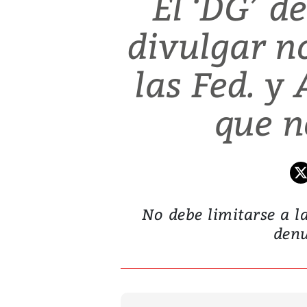
El ‘DG’ d
divulgar n
las Fed. y 
que n
No debe limitarse a la
denu