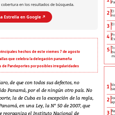
Pa
 cobertura en los resultados de búsqueda.
El
2
no
a Estrella en Google ↗️
El
3
Pr
4
Es
Tr
5
principales hechos de este viernes 7 de agosto
bu
mi
edallas que celebra la delegación panameña
os de Pandeportes por posibles irregularidades
aro, de que con todos sus defectos, no
Vi
1
si
ido Panamá, por el de ningún otro país. No
orte, la de Cuba es la excepción de la regla,
Jo
2
ap
Panamá, en una Ley, la N° 50 de 2007, que
Re
3
e reorganiza el Instituto Nacional de