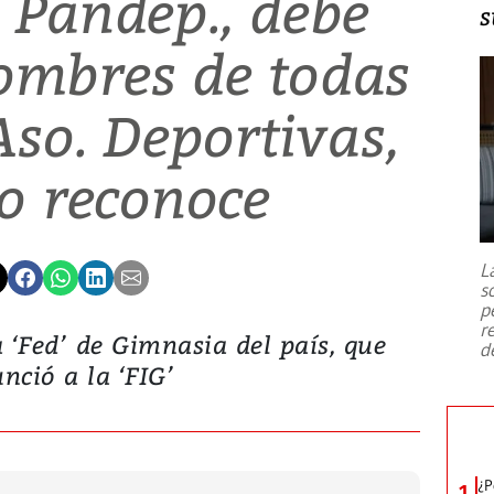
e Pandep., debe
s
ombres de todas
Aso. Deportivas,
o reconoce
L
s
p
r
 ‘Fed’ de Gimnasia del país, que
d
nció a la ‘FIG’
¿P
1