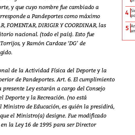
pr
porte, y que cuyo nombre fue cambiado a
Si
4
“Corresponde a Pandeportes como máximo
po
AR, FOMENTAR, DIRIGIR Y COORDINAR, las
Am
5
am
torio nacional. (todo el país). Esto fue
n Torrijos, y Ramón Cardoze ‘DG’ de
gido.
ional de la Actividad Física del Deporte y la
rior de Pandeportes. Art. 6. El cumplimiento
la presente Ley estarán a cargo del Consejo
el Deporte y la Recreación. (no está
el Ministro de Educación, es quién la presidirá,
 que el Ministro(a) designe. Fue modificado
 en la Ley 16 de 1995 para ser Director