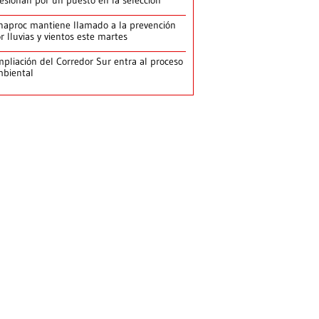
esionan por un puesto en la selección
naproc mantiene llamado a la prevención
r lluvias y vientos este martes
pliación del Corredor Sur entra al proceso
biental