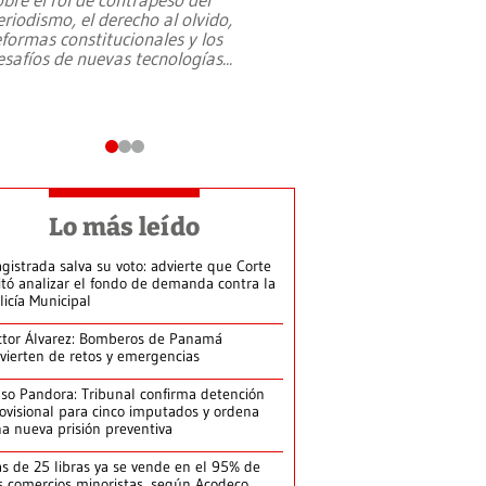
eriodismo, el derecho al olvido,
presidente de Brasil,
eformas constitucionales y los
da Silva, oficializó 
esafíos de nuevas tecnologías
...
candidatura
...
Lo más leído
gistrada salva su voto: advierte que Corte
itó analizar el fondo de demanda contra la
licía Municipal
ctor Álvarez: Bomberos de Panamá
vierten de retos y emergencias
so Pandora: Tribunal confirma detención
ovisional para cinco imputados y ordena
a nueva prisión preventiva
s de 25 libras ya se vende en el 95% de
s comercios minoristas, según Acodeco