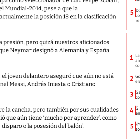
pa como seleccionador de Luiz Felipe Scolari,
el Mundial-2014, pese a que la
Do
5
co
ualmente la posición 18 en la clasificación
re
presión, pero quizá nuestros aficionados
e a que Neymar designó a Alemania y España
La
1
añ
c
 el joven delantero aseguró que aún no está
Go
2
el
onel Messi, Andrés Iniesta o Cristiano
.
Ga
3
co
Gi
re la cancha, pero también por sus cualidades
4
en
ó que aún tiene ‘mucho por aprender’, como
¿M
 disparo o la posesión del balón’.
5
so