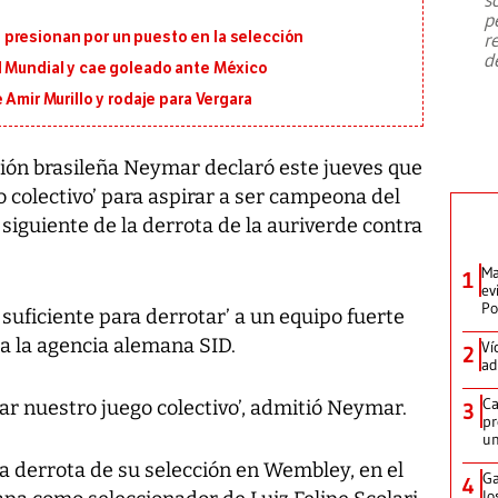
emergencia de gran
...
p
presionan por un puesto en la selección
r
d
l Mundial y cae goleado ante México
 Amir Murillo y rodaje para Vergara
ción brasileña Neymar declaró este jueves que
o colectivo’ para aspirar a ser campeona del
 siguiente de la derrota de la auriverde contra
Ma
1
ev
Po
 suficiente para derrotar’ a un equipo fuerte
 a la agencia alemana SID.
Ví
2
ad
Ca
r nuestro juego colectivo’, admitió Neymar.
3
pr
un
 la derrota de su selección en Wembley, en el
Ga
4
lo