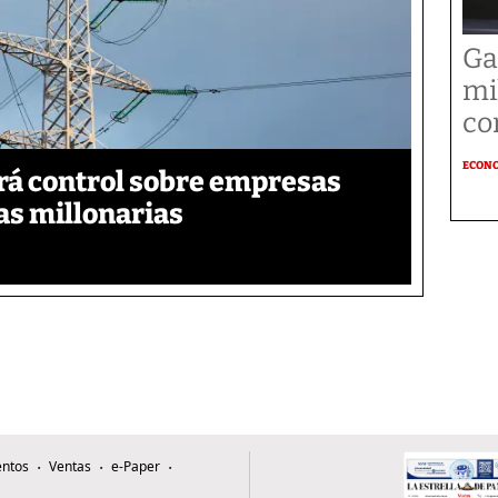
Ga
mi
co
ECON
á control sobre empresas
as millonarias
ntos
Ventas
e-Paper