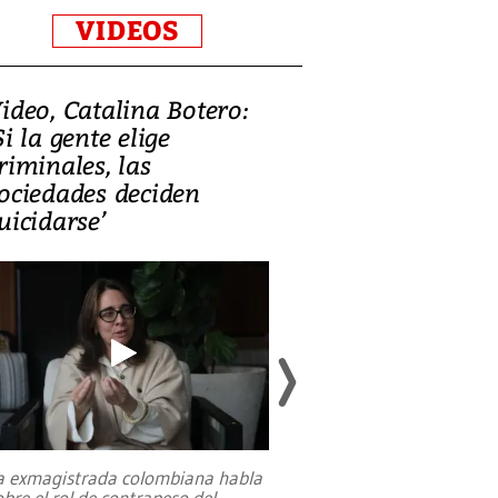
VIDEOS
ideo, Catalina Botero:
Video: Lula la
Si la gente elige
candidatura 
riminales, las
promesas de i
ociedades deciden
en defensa, ed
uicidarse’
tierras raras
a exmagistrada colombiana habla
Entre recuerdos y es
obre el rol de contrapeso del
referencias hacia sus