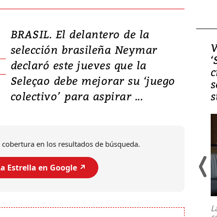
BRASIL. El delantero de la
Video, Japón: Terremoto
V
selección brasileña Neymar
deja heridos y graves
‘
declaró este jueves que la
daños en Kumamoto
c
Seleçao debe mejorar su ‘juego
s
colectivo’ para aspirar ...
s
 cobertura en los resultados de búsqueda.
a Estrella en Google ↗️
Un fuerte terremoto de magnitud
7,1 se registró este martes 28 de
julio en la prefectura de Kumamoto,
L
al sur de Japón, provocando una
s