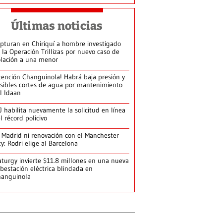
Últimas noticias
pturan en Chiriquí a hombre investigado
 la Operación Trillizas por nuevo caso de
olación a una menor
tención Changuinola! Habrá baja presión y
sibles cortes de agua por mantenimiento
l Idaan
J habilita nuevamente la solicitud en línea
l récord policivo
 Madrid ni renovación con el Manchester
ty: Rodri elige al Barcelona
turgy invierte $11.8 millones en una nueva
bestación eléctrica blindada en
hanguinola