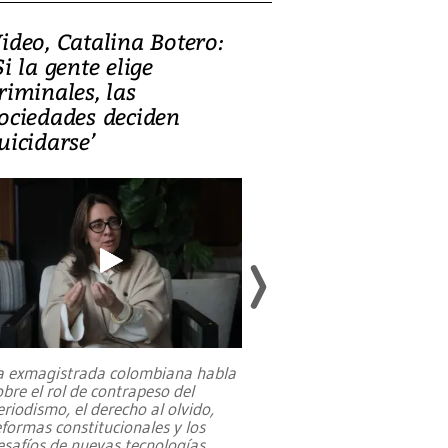
ideo, Catalina Botero:
Video: Lula la
Si la gente elige
candidatura 
riminales, las
promesas de i
ociedades deciden
en defensa, ed
uicidarse’
tierras raras
a exmagistrada colombiana habla
Entre recuerdos y es
obre el rol de contrapeso del
referencias hacia sus
eriodismo, el derecho al olvido,
presidente de Brasil,
eformas constitucionales y los
da Silva, oficializó 
esafíos de nuevas tecnologías
...
candidatura
...