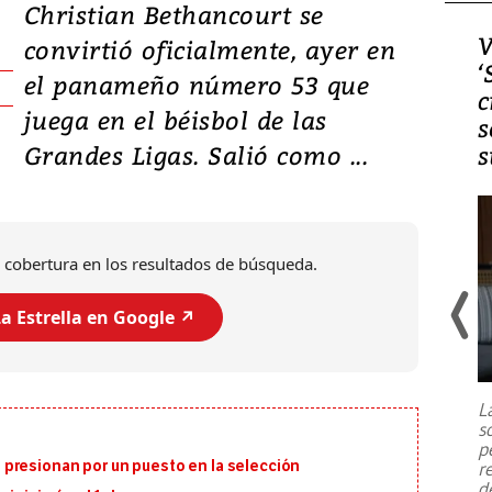
Christian Bethancourt se
Video, Japón: Terremoto
V
convirtió oficialmente, ayer en
deja heridos y graves
‘
el panameño número 53 que
daños en Kumamoto
c
juega en el béisbol de las
s
Grandes Ligas. Salió como ...
s
 cobertura en los resultados de búsqueda.
a Estrella en Google ↗️
Un fuerte terremoto de magnitud
7,1 se registró este martes 28 de
julio en la prefectura de Kumamoto,
L
al sur de Japón, provocando una
s
emergencia de gran
...
p
presionan por un puesto en la selección
r
d