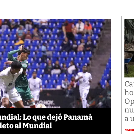
Ca
ho
Op
nu
undial: Lo que dejó Panamá
a 
leto al Mundial
NACI