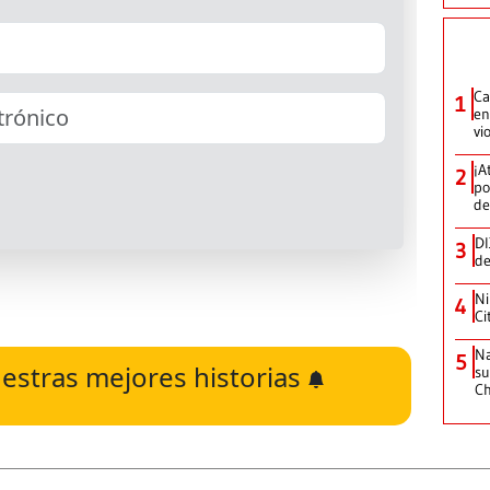
Ca
1
en
vi
¡A
2
po
de
DI
3
de
Ni
4
Ci
Na
5
estras mejores historias
su
C