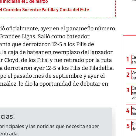
 iniciarán el 1 de marzo
 Corredor Sur entre Paitilla y Costa del Este
tió oficialmente, ayer en el panameño número
s Grandes Ligas. Salió como bateador
nta que derrotaron 12-5 a los Filis de
a la caja de batear en reemplazo del lanzador
Ca
1
Cloyd, de los Filis, y fue retirado por la ruta
en
derrotaron ayer 12-5 a los Filis de Filadelfia.
Ve
2
ipo el pasado mes de septiembre y ayer el
op
onzález, le dio la oportunidad de debutar en
Ca
3
en
vi
As
4
hi
DI
5
de