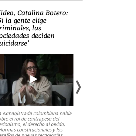
ideo, Catalina Botero:
Video: Lula la
Si la gente elige
candidatura 
riminales, las
promesas de i
ociedades deciden
en defensa, ed
uicidarse’
tierras raras
a exmagistrada colombiana habla
Entre recuerdos y es
obre el rol de contrapeso del
referencias hacia sus
eriodismo, el derecho al olvido,
presidente de Brasil,
eformas constitucionales y los
da Silva, oficializó 
esafíos de nuevas tecnologías
...
candidatura
...