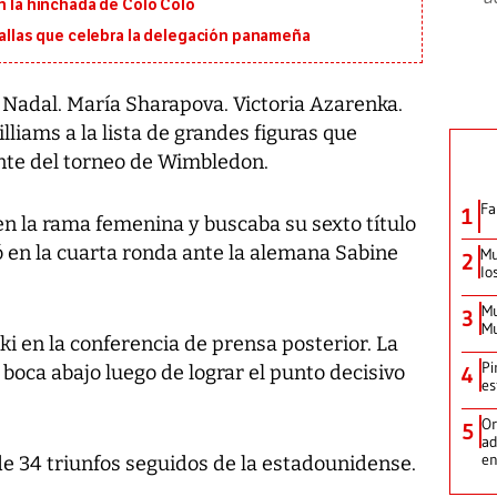
on la hinchada de Colo Colo
edallas que celebra la delegación panameña
Nadal. María Sharapova. Victoria Azarenka.
iams a la lista de grandes figuras que
te del torneo de Wimbledon.
Fa
1
en la rama femenina y buscaba su sexto título
 en la cuarta ronda ante la alemana Sabine
Mu
2
lo
Mu
3
Mu
ki en la conferencia de prensa posterior. La
Pi
boca abajo luego de lograr el punto decisivo
4
es
Or
5
ad
en
de 34 triunfos seguidos de la estadounidense.