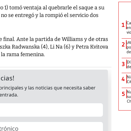
 1) tomó ventaja al quebrarle el saque a su
ki no se entregó y la rompió el servicio dos
Ca
1
en
vi
e final. Ante la partida de Williams y de otras
¡A
2
szka Radwanska (4), Li Na (6) y Petra Kvitova
po
de
n la rama femenina.
DI
3
de
Ni
4
Ci
Na
5
su
C