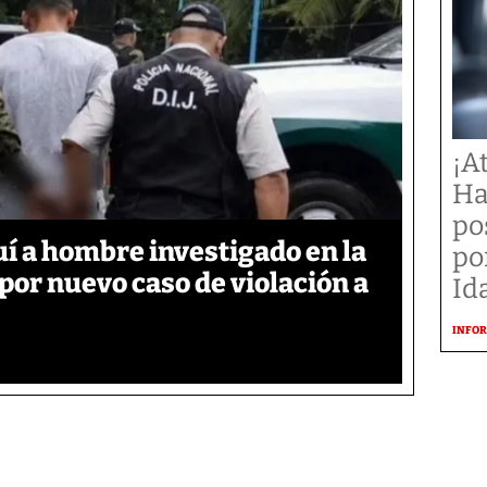
¡A
Ha
po
í a hombre investigado en la
po
 por nuevo caso de violación a
Id
INFOR