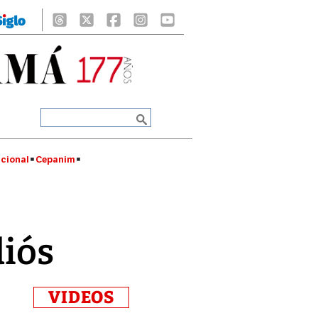
cional
Cepanim
diós
VIDEOS