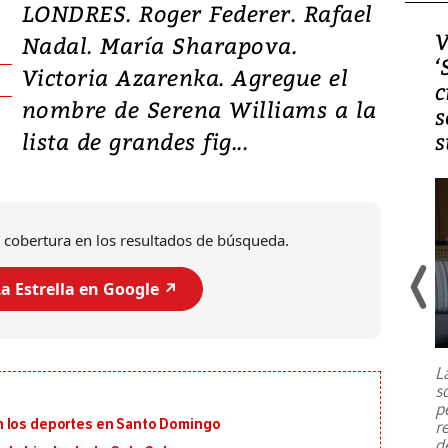
LONDRES. Roger Federer. Rafael
Video, Japón: Terremoto
V
Nadal. María Sharapova.
deja heridos y graves
‘
Victoria Azarenka. Agregue el
daños en Kumamoto
c
nombre de Serena Williams a la
s
lista de grandes fig...
s
 cobertura en los resultados de búsqueda.
a Estrella en Google ↗️
Un fuerte terremoto de magnitud
7,1 se registró este martes 28 de
julio en la prefectura de Kumamoto,
L
al sur de Japón, provocando una
s
emergencia de gran
...
p
n los deportes en Santo Domingo
r
d