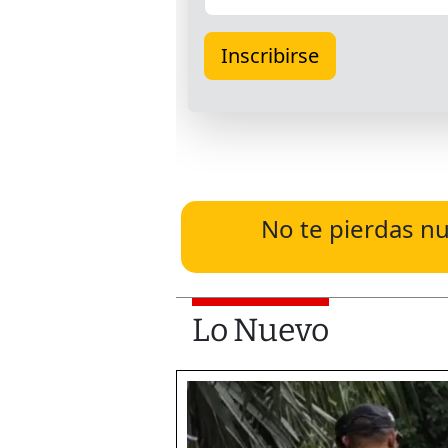
No te pierdas nu
Lo Nuevo