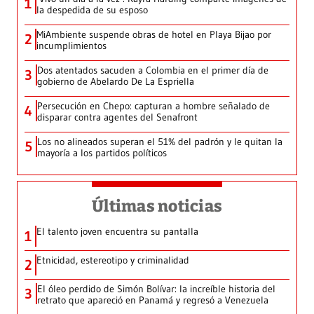
1
la despedida de su esposo
MiAmbiente suspende obras de hotel en Playa Bijao por
2
incumplimientos
Dos atentados sacuden a Colombia en el primer día de
3
gobierno de Abelardo De La Espriella
Persecución en Chepo: capturan a hombre señalado de
4
disparar contra agentes del Senafront
Los no alineados superan el 51% del padrón y le quitan la
5
mayoría a los partidos políticos
Últimas noticias
El talento joven encuentra su pantalla​
1
Etnicidad, estereotipo y criminalidad
2
El óleo perdido de Simón Bolívar: la increíble historia del
3
retrato que apareció en Panamá y regresó a Venezuela