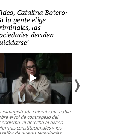
ideo, Catalina Botero:
Video: Lula la
Si la gente elige
candidatura 
riminales, las
promesas de i
ociedades deciden
en defensa, ed
uicidarse’
tierras raras
a exmagistrada colombiana habla
Entre recuerdos y es
obre el rol de contrapeso del
referencias hacia sus
eriodismo, el derecho al olvido,
presidente de Brasil,
eformas constitucionales y los
da Silva, oficializó 
esafíos de nuevas tecnologías
...
candidatura
...