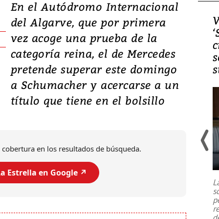
En el Autódromo Internacional
Video, Japón: Terremoto
V
del Algarve, que por primera
deja heridos y graves
‘
vez acoge una prueba de la
daños en Kumamoto
c
categoría reina, el de Mercedes
s
pretende superar este domingo
s
a Schumacher y acercarse a un
título que tiene en el bolsillo
 cobertura en los resultados de búsqueda.
Un fuerte terremoto de magnitud
7,1 se registró este martes 28 de
a Estrella en Google ↗️
julio en la prefectura de Kumamoto,
L
al sur de Japón, provocando una
s
emergencia de gran
...
p
r
d