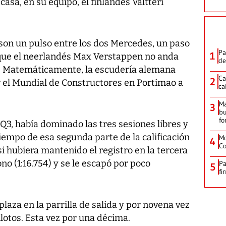
asa, en su equipo, el finlandés Valtteri
 son un pulso entre los dos Mercedes, un paso
Pa
1
nque el neerlandés Max Verstappen no anda
de
na. Matemáticamente, la escudería alemana
Ca
2
r el Mundial de Constructores en Portimao a
ca
M
3
bu
fo
 Q3, había dominado las tres sesiones libres y
tiempo de esa segunda parte de la calificación
Mo
4
Co
 si hubiera mantenido el registro en la tercera
no (1:16.754) y se le escapó por poco
Pa
5
fi
laza en la parrilla de salida y por novena vez
ilotos. Esta vez por una décima.