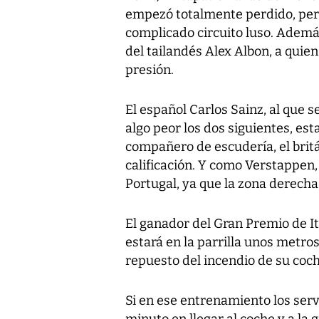
empezó totalmente perdido, pero
complicado circuito luso. Además
del tailandés Alex Albon, a quien
presión.
El español Carlos Sainz, al que s
algo peor los dos siguientes, est
compañero de escudería, el britá
calificación. Y como Verstappen,
Portugal, ya que la zona derecha
El ganador del Gran Premio de Ita
estará en la parrilla unos metro
repuesto del incendio de su coch
Si en ese entrenamiento los ser
minuto en llegar al coche y a la g