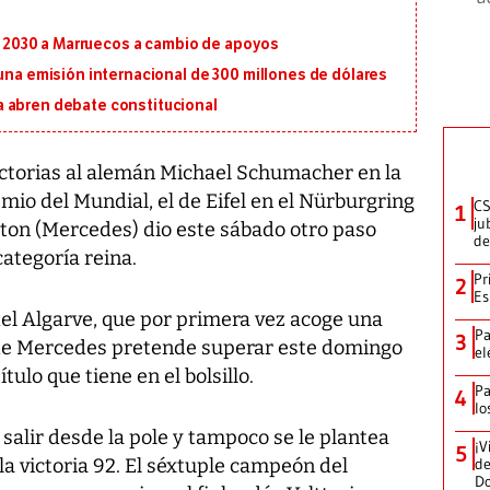
al 2030 a Marruecos a cambio de apoyos
 una emisión internacional de 300 millones de dólares
 abren debate constitucional
ctorias al alemán Michael Schumacher en la
mio del Mundial, el de Eifel en el Nürburgring
CS
1
ju
lton (Mercedes) dio este sábado otro paso
de
categoría reina.
Pr
2
Es
el Algarve, que por primera vez acoge una
Pa
3
l de Mercedes pretende superar este domingo
el
ulo que tiene en el bolsillo.
Pa
4
lo
és salir desde la pole y tampoco se le plantea
¡V
5
la victoria 92. El séxtuple campeón del
de
D