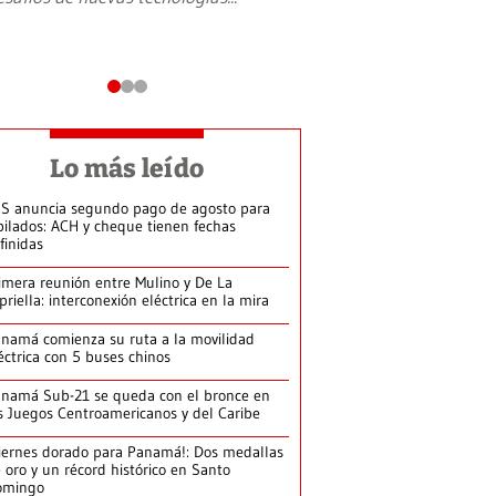
Lo más leído
S anuncia segundo pago de agosto para
bilados: ACH y cheque tienen fechas
finidas
imera reunión entre Mulino y De La
priella: interconexión eléctrica en la mira
namá comienza su ruta a la movilidad
éctrica con 5 buses chinos
namá Sub-21 se queda con el bronce en
s Juegos Centroamericanos y del Caribe
iernes dorado para Panamá!: Dos medallas
 oro y un récord histórico en Santo
omingo