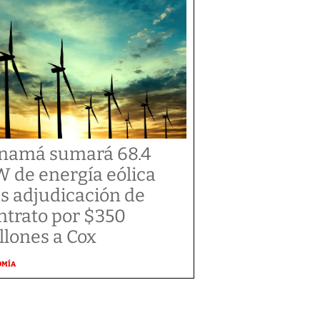
namá sumará 68.4
 de energía eólica
as adjudicación de
ntrato por $350
llones a Cox
OMÍA