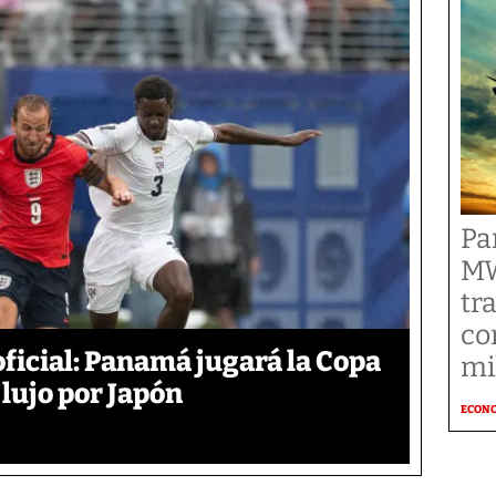
Pa
MW
tr
co
oficial: Panamá jugará la Copa
mi
 lujo por Japón
ECON