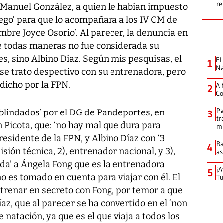
re
, Manuel González, a quien le habían impuesto
ego’ para que lo acompañara a los IV CM de
mbre Joyce Osorio’. Al parecer, la denuncia en
de todas maneras no fue considerada su
, sino Albino Díaz. Según mis pesquisas, el
El
1
Na
se trato despectivo con su entrenadora, pero
 dicho por la FPN.
A 
2
Co
Pa
blindados’ por el DG de Pandeportes, en
3
tr
n Picota, que: ‘no hay mal que dura para
mi
presidente de la FPN, y Albino Díaz con ‘3
Ra
4
isión técnica, 2), entrenador nacional, y 3),
as
eada’ a Ángela Fong que es la entrenadora
¡A
5
o es tomado en cuenta para viajar con él. El
Tu
ntrenar en secreto con Fong, por temor a que
íaz, que al parecer se ha convertido en el ‘non
e natación, ya que es el que viaja a todos los