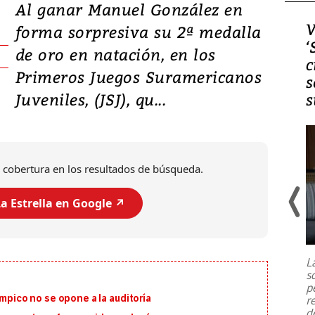
Al ganar Manuel González en
Video, Japón: Terremoto
V
forma sorpresiva su 2ª medalla
deja heridos y graves
‘
de oro en natación, en los
daños en Kumamoto
c
Primeros Juegos Suramericanos
s
Juveniles, (JSJ), qu...
s
 cobertura en los resultados de búsqueda.
a Estrella en Google ↗️
Un fuerte terremoto de magnitud
7,1 se registró este martes 28 de
julio en la prefectura de Kumamoto,
L
al sur de Japón, provocando una
s
emergencia de gran
...
p
ímpico no se opone a la auditoría
r
d