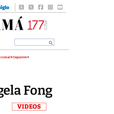
cional
Cepanim
gela Fong
VIDEOS