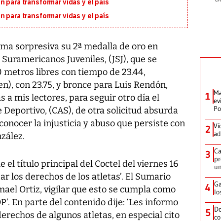
 para transformar vidas y el país
 para transformar vidas y el país
ma sorpresiva su 2ª medalla de oro en
 Suramericanos Juveniles, (JSJ), que se
0 metros libres con tiempo de 23.44,
n), con 23.75, y bronce para Luis Rendón,
Ma
1
as a mis lectores, para seguir otro día el
ev
Po
 Deportivo, (CAS), de otra solicitud absurda
 conocer la injusticia y abuso que persiste con
Ví
2
ad
zález.
Ca
3
pr
l título principal del Coctel del viernes 16
un
tar los derechos de los atletas’. El Sumario
Ga
4
smael Ortiz, vigilar que esto se cumpla como
lo
P’. En parte del contenido dije: ‘Les informo
Do
5
derechos de algunos atletas, en especial cito
co