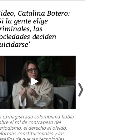
ideo, Catalina Botero:
Video: Lula la
Si la gente elige
candidatura 
riminales, las
promesas de i
ociedades deciden
en defensa, ed
uicidarse’
tierras raras
a exmagistrada colombiana habla
Entre recuerdos y es
obre el rol de contrapeso del
referencias hacia sus
eriodismo, el derecho al olvido,
presidente de Brasil,
eformas constitucionales y los
da Silva, oficializó 
esafíos de nuevas tecnologías
...
candidatura
...