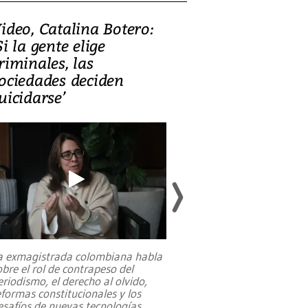
ideo, Catalina Botero:
Video: Lula la
Si la gente elige
candidatura 
riminales, las
promesas de i
ociedades deciden
en defensa, ed
uicidarse’
tierras raras
a exmagistrada colombiana habla
Entre recuerdos y es
obre el rol de contrapeso del
referencias hacia sus
eriodismo, el derecho al olvido,
presidente de Brasil,
eformas constitucionales y los
da Silva, oficializó 
esafíos de nuevas tecnologías
...
candidatura
...