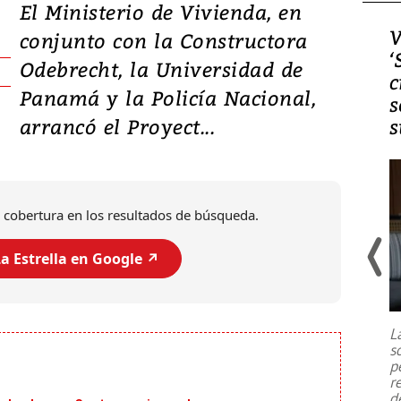
El Ministerio de Vivienda, en
Video, Japón: Terremoto
V
conjunto con la Constructora
deja heridos y graves
‘
Odebrecht, la Universidad de
daños en Kumamoto
c
Panamá y la Policía Nacional,
s
arrancó el Proyect...
s
 cobertura en los resultados de búsqueda.
a Estrella en Google ↗️
Un fuerte terremoto de magnitud
7,1 se registró este martes 28 de
julio en la prefectura de Kumamoto,
L
al sur de Japón, provocando una
s
emergencia de gran
...
p
r
d