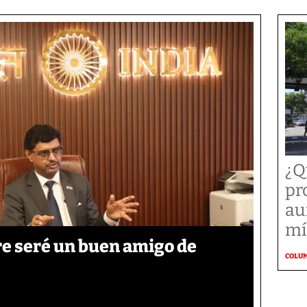
¿Q
pr
au
mí
re seré un buen amigo de
COLU