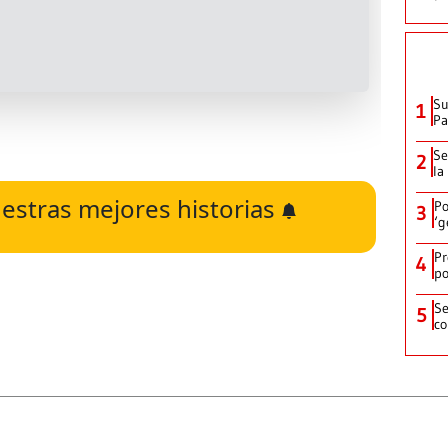
Su
1
P
Se
2
la
estras mejores historias
Po
3
‘g
Pr
4
po
Se
5
co