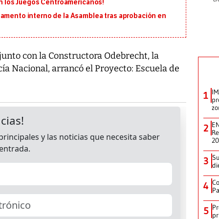
 en los Juegos Centroamericanos!
lamento interno de la Asamblea tras aprobación en
njunto con la Constructora Odebrecht, la
ía Nacional, arrancó el Proyecto: Escuela de
IM
1
pr
zo
EN
2
Re
2
Su
3
di
Co
4
Pa
Pr
5
pr