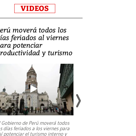
VIDEOS
erú moverá todos los
Video, Catalin
ías feriados al viernes
‘Si la gente el
ara potenciar
criminales, la
roductividad y turismo
sociedades de
suicidarse’
l Gobierno de Perú moverá todos
os días feriados a los viernes para
La exmagistrada co
sí potenciar el turismo interno y
sobre el rol de contr