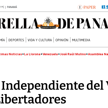
.1°C | PANAMÁ
MÍA
DEPORTES
VIDA Y CULTURA
OPINIÓN
MULTIMEDIA
timas Noticias
La Llorona
Venezuela
José Raúl Mulino
Asamblea Na
Independiente del V
 Libertadores