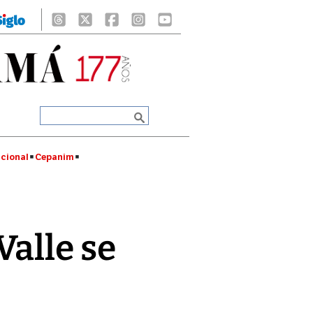
cional
Cepanim
alle se