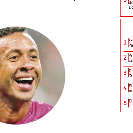
de
D
¿P
1
Pa
Pr
2
Es
De
3
‘S
El
4
no
El
5