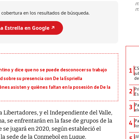
m
presidente de Brasil, Luiz Inácio Lula
m
da Silva, oficializó este domingo su
 cobertura en los resultados de búsqueda.
candidatura
...
a Estrella en Google ↗️
CS
1
tino y dice que no se puede desconocer su trabajo
ju
de
d sobre su presencia con De la Espriella
uiénes asisten y quiénes faltan en la posesión de De la
Pr
2
Es
Pa
3
el
Libertadores, y el Independiente del Valle,
, se enfrentarán en la fase de grupos de la
Pa
4
lo
e se jugará en 2020, según estableció el
 la sede de la Conmebol en Luque.
¡V
5