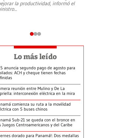
ejorar la productividad, informó el
periodismo, el derech
inistro
...
reformas constitucio
desafíos de nuevas t
Lo más leído
S anuncia segundo pago de agosto para
bilados: ACH y cheque tienen fechas
finidas
imera reunión entre Mulino y De La
priella: interconexión eléctrica en la mira
namá comienza su ruta a la movilidad
éctrica con 5 buses chinos
namá Sub-21 se queda con el bronce en
s Juegos Centroamericanos y del Caribe
iernes dorado para Panamá!: Dos medallas