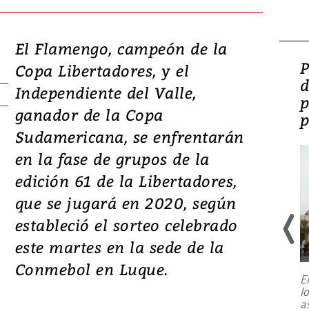
El Flamengo, campeón de la
Video: Lula lanza su
P
Copa Libertadores, y el
candidatura con
d
Independiente del Valle,
promesas de inversión
p
ganador de la Copa
en defensa, educación y
p
Sudamericana, se enfrentarán
tierras raras
en la fase de grupos de la
edición 61 de la Libertadores,
que se jugará en 2020, según
estableció el sorteo celebrado
este martes en la sede de la
Conmebol en Luque.
E
l
Entre recuerdos y escuetas
a
referencias hacia sus adversarios, el