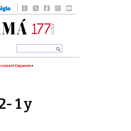
cional
Cepanim
- 1 y