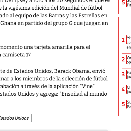
nt Dempsey anotó a los 30 segundos el que es
Su
5
P
la vigésima edición del Mundial de fútbol.
do al equipo de las Barras y las Estrellas en
e Ghana en partido del grupo G que juegan en
Ma
1
ac
 momento una tarjeta amarilla para el
en
camiseta 17.
Ve
2
op
nte de Estados Unidos, Barack Obama, envió
Pa
3
ju
mar a los miembros de la selección de fútbol
bación a través de la aplicación "Vine",
Cl
4
ju
Estados Unidos y agrega: "Enseñad al mundo
Su
5
P
Estados Unidos