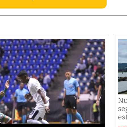
Nu
se
es