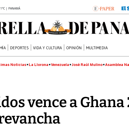
.1°C | PANAMÁ
MÍA
DEPORTES
VIDA Y CULTURA
OPINIÓN
MULTIMEDIA
timas Noticias
La Llorona
Venezuela
José Raúl Mulino
Asamblea Na
dos vence a Ghana 2
 revancha