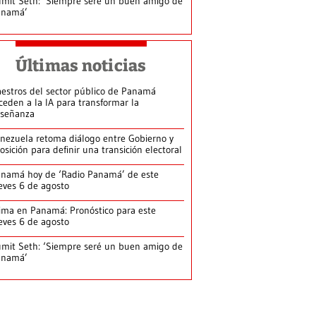
mit Seth: ‘Siempre seré un buen amigo de
anamá’
Últimas noticias
estros del sector público de Panamá
ceden a la IA para transformar la
señanza
nezuela retoma diálogo entre Gobierno y
osición para definir una transición electoral
namá hoy de ‘Radio Panamá’ de este
eves 6 de agosto
ima en Panamá: Pronóstico para este
eves 6 de agosto
mit Seth: ‘Siempre seré un buen amigo de
anamá’