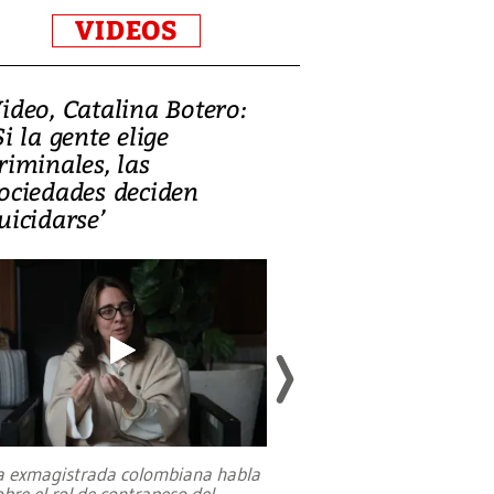
VIDEOS
ideo, Catalina Botero:
Video: Lula la
Si la gente elige
candidatura 
riminales, las
promesas de i
ociedades deciden
en defensa, ed
uicidarse’
tierras raras
a exmagistrada colombiana habla
Entre recuerdos y es
obre el rol de contrapeso del
referencias hacia sus