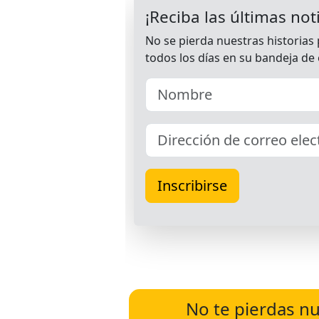
No te pierdas nu