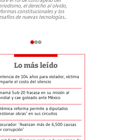
eriodismo, el derecho al olvido,
presidente de Brasil,
eformas constitucionales y los
da Silva, oficializó 
esafíos de nuevas tecnologías
...
candidatura
...
Lo más leído
ntencia de 104 años para violador, víctima
mparte el costo del silencio
namá Sub-20 fracasa en su misión al
ndial y cae goleado ante México
lémica reforma permite a diputados
estionar obras’ en sus circuitos
ocurador: ‘Avanzan más de 6,500 causas
r corrupción’