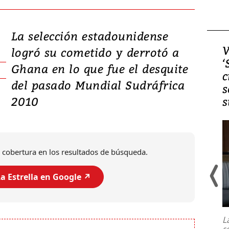
La selección estadounidense
Video, Japón: Terremoto
V
logró su cometido y derrotó a
deja heridos y graves
‘
Ghana en lo que fue el desquite
daños en Kumamoto
c
del pasado Mundial Sudráfrica
s
2010
s
 cobertura en los resultados de búsqueda.
a Estrella en Google ↗️
Un fuerte terremoto de magnitud
7,1 se registró este martes 28 de
julio en la prefectura de Kumamoto,
L
al sur de Japón, provocando una
s