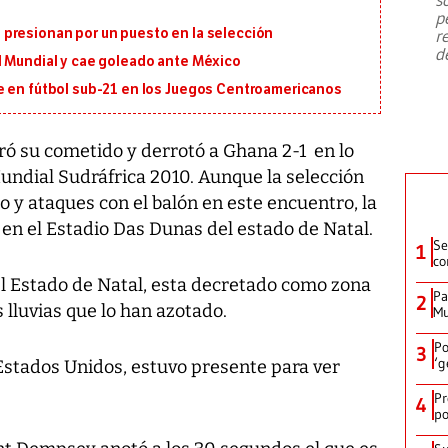
emergencia de gran
...
p
presionan por un puesto en la selección
r
d
l Mundial y cae goleado ante México
e en fútbol sub-21 en los Juegos Centroamericanos
ró su cometido y derrotó a Ghana 2-1 en lo
undial Sudráfrica 2010. Aunque la selección
 y ataques con el balón en este encuentro, la
 en el Estadio Das Dunas del estado de Natal.
Se
1
co
 el Estado de Natal, esta decretado como zona
Pa
2
s lluvias que lo han azotado.
Mu
Po
3
‘g
 Estados Unidos, estuvo presente para ver
Pr
4
po