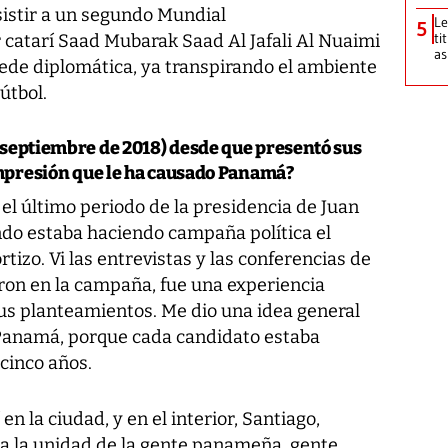
istir a un segundo Mundial
Le
5
ti
catarí Saad Mubarak Saad Al Jafali Al Nuaimi
as
sede diplomática, ya transpirando el ambiente
útbol.
 septiembre de 2018) desde que presentó sus
 impresión que le ha causado Panamá?
l último periodo de la presidencia de Juan
ndo estaba haciendo campaña política el
tizo. Vi las entrevistas y las conferencias de
eron en la campaña, fue una experiencia
sus planteamientos. Me dio una idea general
en Panamá, porque cada candidato estaba
 cinco años.
n la ciudad, y en el interior, Santiago,
ta la unidad de la gente panameña, gente