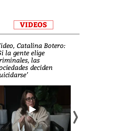
VIDEOS
ideo, Catalina Botero:
Video: Lula la
Si la gente elige
candidatura 
riminales, las
promesas de i
ociedades deciden
en defensa, ed
uicidarse’
tierras raras