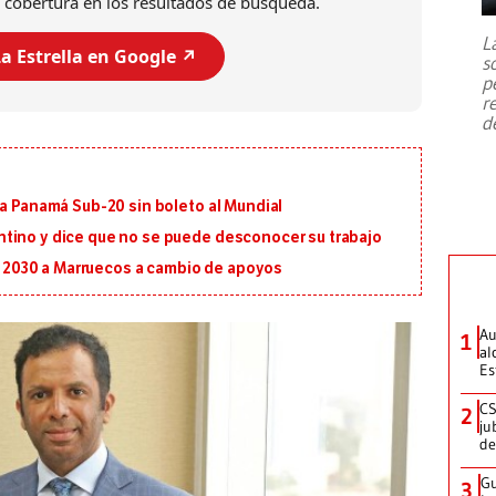
 cobertura en los resultados de búsqueda.
7,1 se registró este martes 28 de
julio en la prefectura de Kumamoto,
L
al sur de Japón, provocando una
a Estrella en Google ↗️
s
emergencia de gran
...
p
r
d
 a Panamá Sub-20 sin boleto al Mundial
tino y dice que no se puede desconocer su trabajo
al 2030 a Marruecos a cambio de apoyos
Au
1
al
Es
CS
2
ju
de
Gu
3