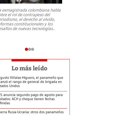
a exmagistrada colombiana habla
Entre recuerdos y es
obre el rol de contrapeso del
referencias hacia sus
eriodismo, el derecho al olvido,
presidente de Brasil,
eformas constitucionales y los
da Silva, oficializó 
esafíos de nuevas tecnologías
...
candidatura
...
Lo más leído
gusto Villalaz-Higuero, el panameño que
canzó el rango de general de brigada en
tados Unidos
S anuncia segundo pago de agosto para
bilados: ACH y cheque tienen fechas
finidas
erra Rusia-Ucrania: otros dos panameños