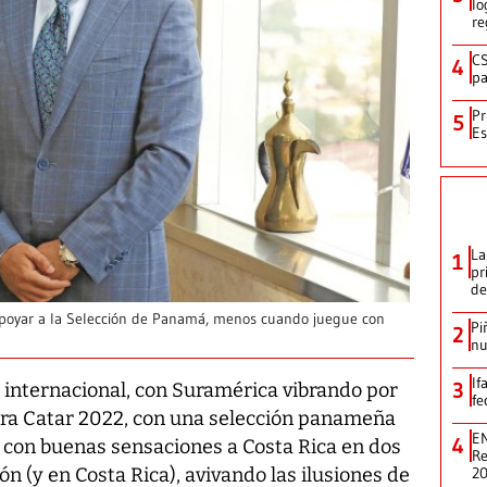
lo
re
CS
4
pa
Pr
5
Es
La
1
pr
de
apoyar a la Selección de Panamá, menos cuando juegue con
Pi
2
nu
If
3
internacional, con Suramérica vibrando por
fe
para Catar 2022, con una selección panameña
EN
4
 con buenas sensaciones a Costa Rica en dos
Re
2
n (y en Costa Rica), avivando las ilusiones de