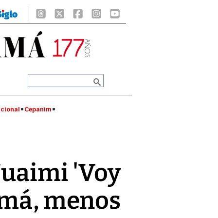
cional
Cepanim
Nuaimi 'Voy
amá, menos