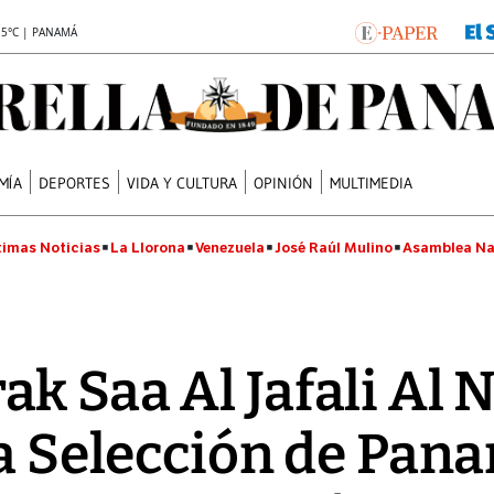
.5°C | PANAMÁ
MÍA
DEPORTES
VIDA Y CULTURA
OPINIÓN
MULTIMEDIA
timas Noticias
La Llorona
Venezuela
José Raúl Mulino
Asamblea Na
k Saa Al Jafali Al 
la Selección de Pan