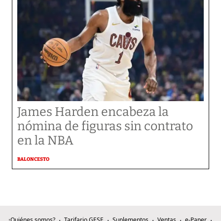
James Harden encabeza la
nómina de figuras sin contrato
en la NBA
BALONCESTO
¿Quiénes somos?
Tarifario GESE
Suplementos
Ventas
e-Paper