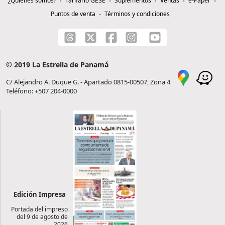
¿Quiénes somos?
Tarifario GESE
Suplementos
Ventas
e-Paper
Puntos de venta
Términos y condiciones
© 2019 La Estrella de Panamá
C/ Alejandro A. Duque G. - Apartado 0815-00507, Zona 4
Teléfono: +507 204-0000
Edición Impresa
Portada del impreso
del 9 de agosto de
2026