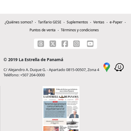
¿Quiénes somos?
Tarifario GESE
Suplementos
Ventas
e-Paper
Puntos de venta
Términos y condiciones
© 2019 La Estrella de Panamá
C/ Alejandro A. Duque G. - Apartado 0815-00507, Zona 4
Teléfono: +507 204-0000