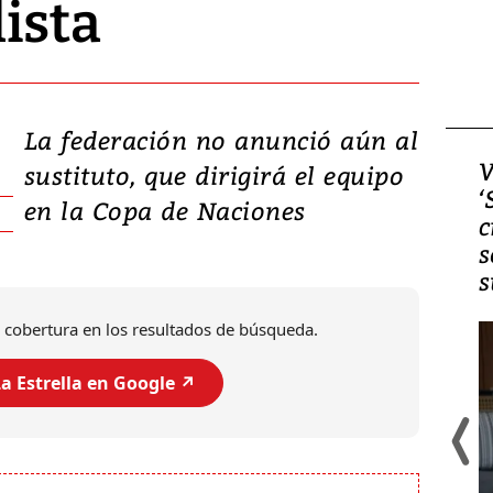
ista
La federación no anunció aún al
Video, Japón: Terremoto
V
sustituto, que dirigirá el equipo
deja heridos y graves
‘
en la Copa de Naciones
daños en Kumamoto
c
s
s
 cobertura en los resultados de búsqueda.
a Estrella en Google ↗️
Un fuerte terremoto de magnitud