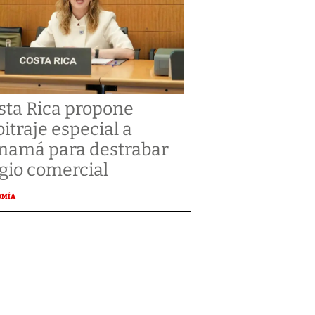
sta Rica propone
bitraje especial a
namá para destrabar
tigio comercial
OMÍA