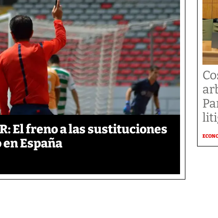
Co
ar
Pa
li
: El freno a las sustituciones
ECON
o en España