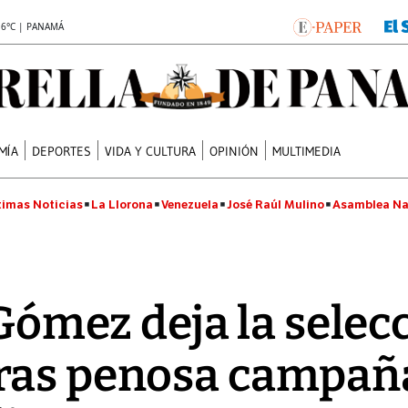
.6°C | PANAMÁ
MÍA
DEPORTES
VIDA Y CULTURA
OPINIÓN
MULTIMEDIA
timas Noticias
La Llorona
Venezuela
José Raúl Mulino
Asamblea Na
 Gómez deja la selecc
ras penosa campañ