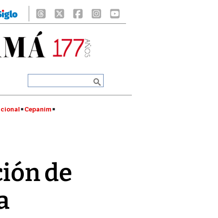
cional
Cepanim
ión de
a