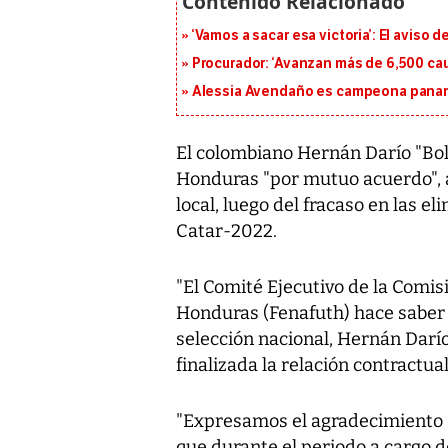
‘Vamos a sacar esa victoria’: El aviso
Procurador: ‘Avanzan más de 6,500 cau
Alessia Avendaño es campeona paname
El colombiano Hernán Darío "Boli
Honduras "por mutuo acuerdo", a
local, luego del fracaso en las e
Catar-2022.
"El Comité Ejecutivo de la Comis
Honduras (Fenafuth) hace saber 
selección nacional, Hernán Dar
finalizada la relación contractua
"Expresamos el agradecimiento a
que durante el periodo a cargo d