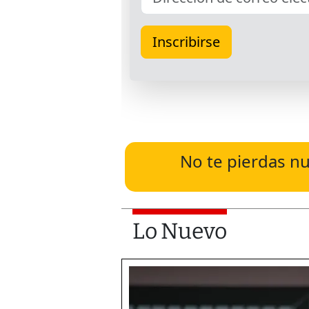
No te pierdas nu
Lo Nuevo