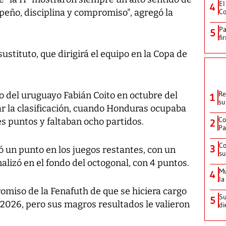
El
4
peño, disciplina y compromiso", agregó la
Co
Pa
5
fi
ustituto, que dirigirá el equipo en la Copa de
Re
o del uruguayo Fabián Coito en octubre del
1
su
ar la clasificación, cuando Honduras ocupaba
Co
res puntos y faltaban ocho partidos.
2
Pa
Co
3
un punto en los juegos restantes, con un
su
alizó en el fondo del octogonal, con 4 puntos.
Mu
4
la
omiso de la Fenafuth de que se hiciera cargo
Su
5
 2026, pero sus magros resultados le valieron
di