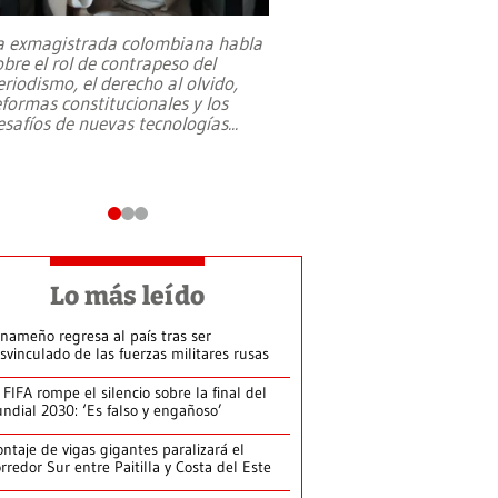
a exmagistrada colombiana habla
Entre recuerdos y es
obre el rol de contrapeso del
referencias hacia sus
eriodismo, el derecho al olvido,
presidente de Brasil,
eformas constitucionales y los
da Silva, oficializó 
esafíos de nuevas tecnologías
...
candidatura
...
Lo más leído
nameño regresa al país tras ser
svinculado de las fuerzas militares rusas
 FIFA rompe el silencio sobre la final del
ndial 2030: ‘Es falso y engañoso’
ntaje de vigas gigantes paralizará el
rredor Sur entre Paitilla y Costa del Este