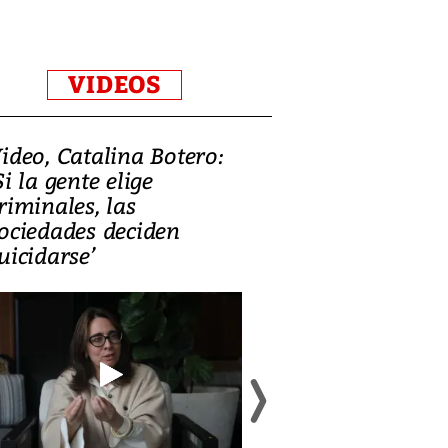
VIDEOS
ideo, Catalina Botero:
Video: Lula la
Si la gente elige
candidatura 
riminales, las
promesas de i
ociedades deciden
en defensa, ed
uicidarse’
tierras raras