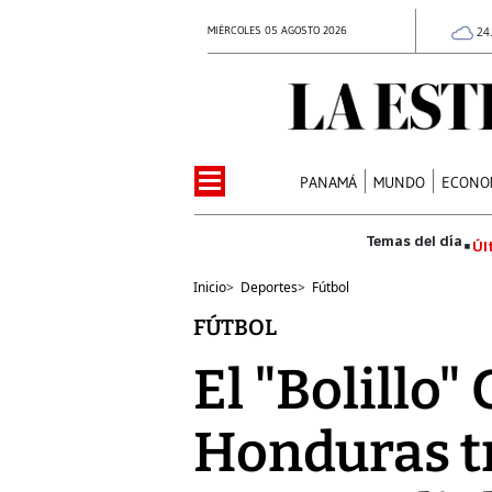
MIÉRCOLES 05 AGOSTO 2026
24
PANAMÁ
MUNDO
ECONO
Úl
Inicio
>
Deportes
>
Fútbol
FÚTBOL
El "Bolillo"
Honduras t