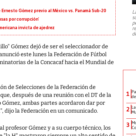
7,1 se registró este martes 28 de
julio en la prefectura de Kumamoto,
 de Ernesto Gómez previo al México vs. Panamá Sub-20
L
al sur de Japón, provocando una
s
emergencia de gran
...
sas por corrupción’
p
r
ricana invicta de ajedrez
d
llo" Gómez dejó de ser el seleccionador de
nunció este lunes la Federación de Fútbol
liminatorias de la Concacaf hacia el Mundial de
ión de Selecciones de la Federación de
Pa
1
que, después de una reunión con el DT de la
de
ío Gómez, ambas partes acordaron dar por
La
2
l", dijo la Federación en un comunicado.
Mu
Mo
3
l profesor Gómez y a su cuerpo técnico, los
Co
e "la H" mostraron siempre un alto sentido de