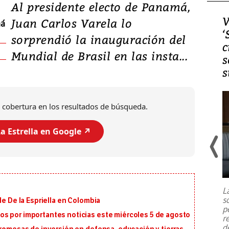
Al presidente electo de Panamá,
Video, Japón: Terremoto
V
Juan Carlos Varela lo
má
deja heridos y graves
‘
sorprendió la inauguración del
daños en Kumamoto
c
Mundial de Brasil en las insta...
s
s
 cobertura en los resultados de búsqueda.
a Estrella en Google ↗️
Un fuerte terremoto de magnitud
7,1 se registró este martes 28 de
julio en la prefectura de Kumamoto,
L
al sur de Japón, provocando una
s
de De la Espriella en Colombia
emergencia de gran
...
p
s por importantes noticias este miércoles 5 de agosto
r
d