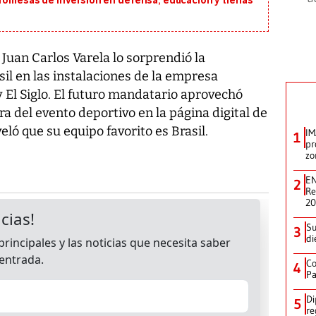
romesas de inversión en defensa, educación y tierras
Juan Carlos Varela lo sorprendió la
il en las instalaciones de la empresa
y El Siglo. El futuro mandatario aprovechó
a del evento deportivo en la página digital de
eló que su equipo favorito es Brasil.
IM
1
pr
zo
EN
2
Re
2
Su
3
di
Co
4
Pa
Di
5
re