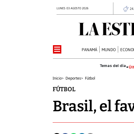
LUNES 03 AGOSTO 2026
24
PANAMÁ
MUNDO
ECONO
Úl
Inicio
>
Deportes
>
Fútbol
FÚTBOL
Brasil, el f