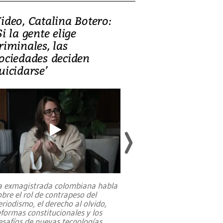
ideo, Catalina Botero:
Video: Lula la
Si la gente elige
candidatura 
riminales, las
promesas de i
ociedades deciden
en defensa, ed
uicidarse’
tierras raras
a exmagistrada colombiana habla
Entre recuerdos y es
obre el rol de contrapeso del
referencias hacia sus
eriodismo, el derecho al olvido,
presidente de Brasil,
eformas constitucionales y los
da Silva, oficializó 
esafíos de nuevas tecnologías
...
candidatura
...