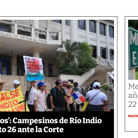
Me
añ
22
NACI
os’: Campesinos de Río Indio
 26 ante la Corte