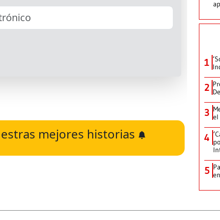
ap
‘S
1
In
Pr
2
De
Me
3
el
estras mejores historias
‘C
4
po
In
Pa
5
e