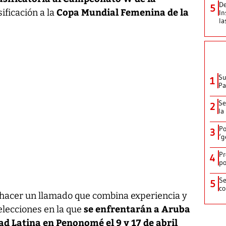
De
5
Copa Mundial Femenina de la
sificación a la
In
la
Su
1
P
Se
2
la
Po
3
‘g
Pr
4
po
Se
5
co
ó hacer un llamado que combina experiencia y
se enfrentarán a Aruba
elecciones en la que
ad Latina en Penonomé el 9 y 17 de abril