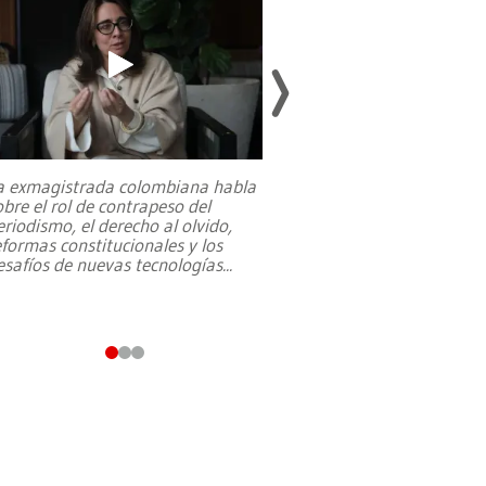
a exmagistrada colombiana habla
Entre recuerdos y es
obre el rol de contrapeso del
referencias hacia sus
eriodismo, el derecho al olvido,
presidente de Brasil,
eformas constitucionales y los
da Silva, oficializó 
esafíos de nuevas tecnologías
...
candidatura
...