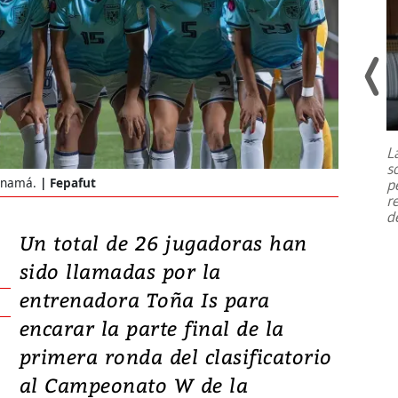
Un fuerte terremoto de magnitud
7,1 se registró este martes 28 de
julio en la prefectura de Kumamoto,
L
al sur de Japón, provocando una
s
emergencia de gran
...
anamá.
Fepafut
p
r
d
Un total de 26 jugadoras han
sido llamadas por la
entrenadora Toña Is para
encarar la parte final de la
primera ronda del clasificatorio
al Campeonato W de la