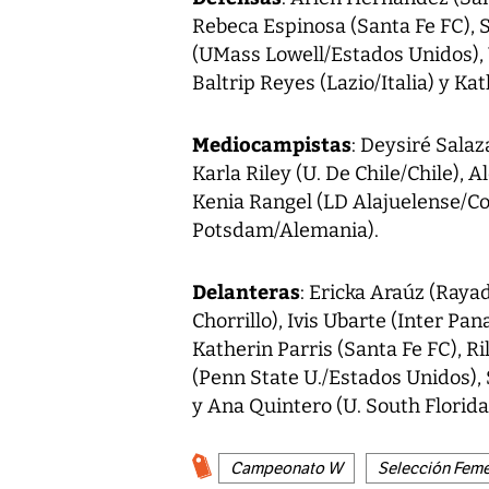
Rebeca Espinosa (Santa Fe FC), S
(UMass Lowell/Estados Unidos),
Baltrip Reyes (Lazio/Italia) y Ka
Mediocampistas
: Deysiré Salaza
Karla Riley (U. De Chile/Chile), 
Kenia Rangel (LD Alajuelense/Co
Potsdam/Alemania).
Delanteras
: Ericka Araúz (Raya
Chorrillo), Ivis Ubarte (Inter P
Katherin Parris (Santa Fe FC), R
(Penn State U./Estados Unidos),
y Ana Quintero (U. South Florid
Campeonato W
Selección Fem