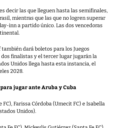
s decir las que lleguen hasta las semifinales,
asil, mientras que las que no logren superar
play-inn a partido único. Las dos vencedoras
tinental.
también dará boletos para los Juegos
os finalistas y el tercer lugar jugarán la
ados Unidos llega hasta esta instancia, el
eles 2028.
 para jugar ante Aruba y Cuba
Fe FC), Farissa Córdoba (Umecit FC) e Isabella
stados Unidos).
ta Fe FC), Mickeylis Gutiérrez (Santa Fe FC),