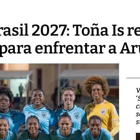
sil 2027: Toña Is re
ara enfrentar a Ar
Video, Japón: Terremoto
V
deja heridos y graves
‘
daños en Kumamoto
c
s
s