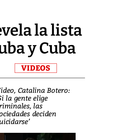
vela la lista
uba y Cuba
VIDEOS
ideo, Catalina Botero:
Video: Lula la
Si la gente elige
candidatura 
riminales, las
promesas de i
ociedades deciden
en defensa, ed
uicidarse’
tierras raras