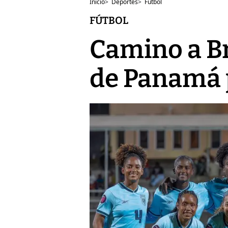
Inicio
>
Deportes
>
Fútbol
FÚTBOL
Camino a Bra
de Panamá p