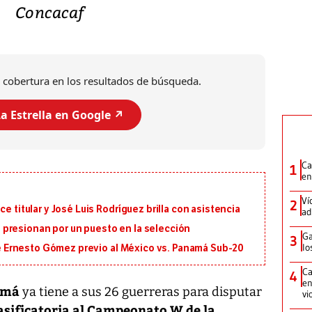
Concacaf
 cobertura en los resultados de búsqueda.
a Estrella en Google ↗️
Ca
1
en
Ví
2
e titular y José Luis Rodríguez brilla con asistencia
ad
presionan por un puesto en la selección
Ga
3
lo
 de Ernesto Gómez previo al México vs. Panamá Sub-20
Ca
4
en
amá
ya tiene a sus 26 guerreras para disputar
vi
asificatoria al Campeonato W de la