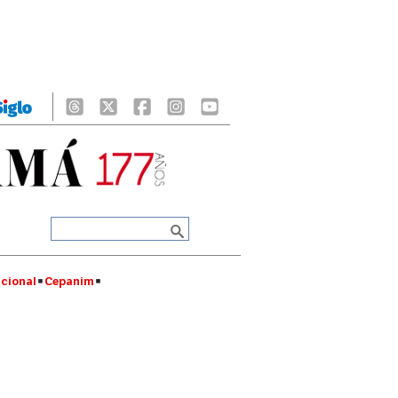
cional
Cepanim