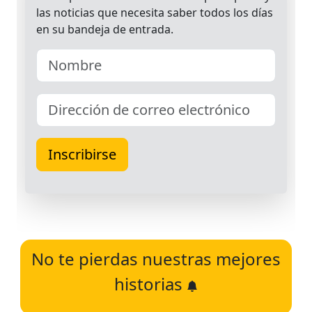
No te pierdas nuestras mejores
historias