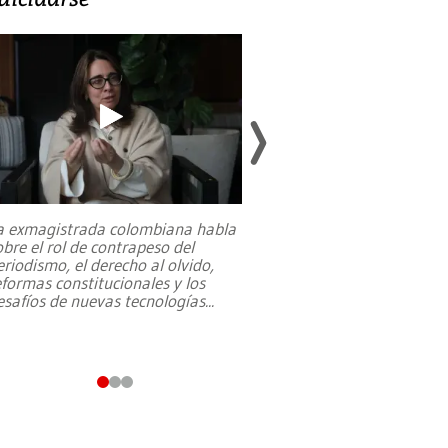
a exmagistrada colombiana habla
Entre recuerdos y es
obre el rol de contrapeso del
referencias hacia sus
eriodismo, el derecho al olvido,
presidente de Brasil,
eformas constitucionales y los
da Silva, oficializó 
esafíos de nuevas tecnologías
...
candidatura
...