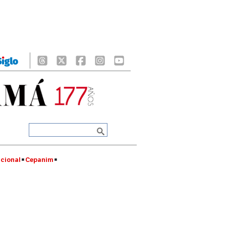
cional
Cepanim