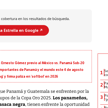
 cobertura en los resultados de búsqueda.
a Estrella en Google ↗️
 de Ernesto Gómez previo al México vs. Panamá Sub-20
 importantes de Panamá y el mundo este 4 de agosto
Se
1
co
’ y firma paliza en ‘softbol’ en 2026
Pa
2
Mu
que Panamá y Guatemala se enfrenten por la
Po
3
Los panameños,
rupos de la Copa Oro 2025.
‘g
casaca negra
, tienen enfrente la oportunidad
Pr