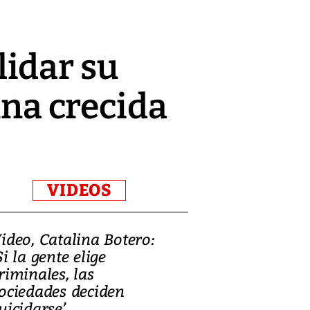
idar su
una crecida
VIDEOS
ideo, Catalina Botero:
Video: Lula la
Si la gente elige
candidatura 
riminales, las
promesas de i
ociedades deciden
en defensa, ed
uicidarse’
tierras raras