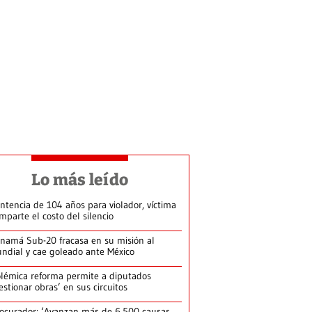
Lo más leído
ntencia de 104 años para violador, víctima
mparte el costo del silencio
namá Sub-20 fracasa en su misión al
ndial y cae goleado ante México
lémica reforma permite a diputados
estionar obras’ en sus circuitos
ocurador: ‘Avanzan más de 6,500 causas