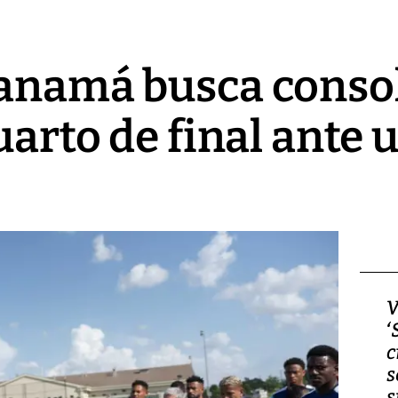
Panamá busca consol
uarto de final ante 
Video, Japón: Terremoto
V
deja heridos y graves
‘
daños en Kumamoto
c
s
s