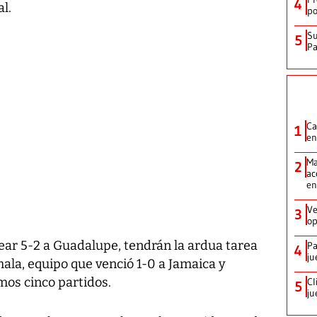
4
l.
po
Su
5
P
Ca
1
en
Ma
2
ac
en
Ve
3
op
lear 5-2 a Guadalupe, tendrán la ardua tarea
Pa
4
ju
ala, equipo que venció 1-0 a Jamaica y
imos cinco partidos.
Cl
5
ju