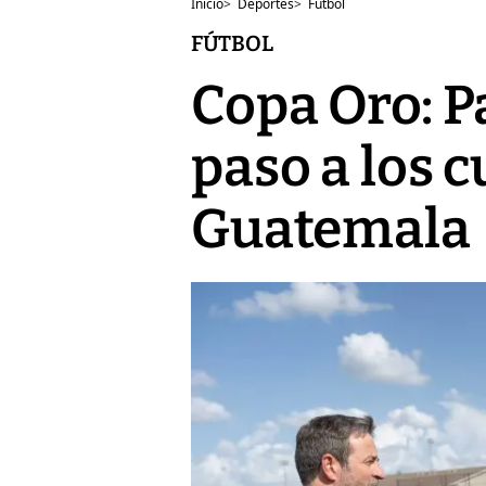
Inicio
>
Deportes
>
Fútbol
FÚTBOL
Copa Oro: 
paso a los c
Guatemala