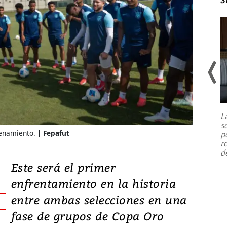
Un fuerte terremoto de magnitud
7,1 se registró este martes 28 de
julio en la prefectura de Kumamoto,
L
al sur de Japón, provocando una
s
emergencia de gran
...
renamiento.
Fepafut
p
r
d
Este será el primer
enfrentamiento en la historia
entre ambas selecciones en una
fase de grupos de Copa Oro