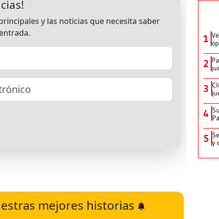
Ve
1
op
Pa
2
ju
Cl
3
ju
Su
4
P
Se
5
y 
estras mejores historias