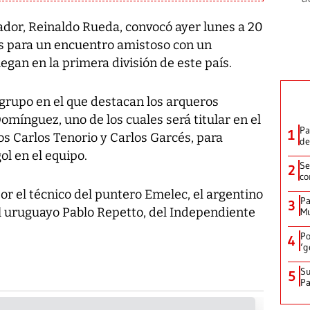
uador, Reinaldo Rueda, convocó ayer lunes a 20
es para un encuentro amistoso con un
gan en la primera división de este país.
grupo en el que destacan los arqueros
ínguez, uno de los cuales será titular en el
Pa
1
ros Carlos Tenorio y Carlos Garcés, para
de
ol en el equipo.
Se
2
co
por el técnico del puntero Emelec, el argentino
Pa
3
el uruguayo Pablo Repetto, del Independiente
Mu
Po
4
‘g
Su
5
P