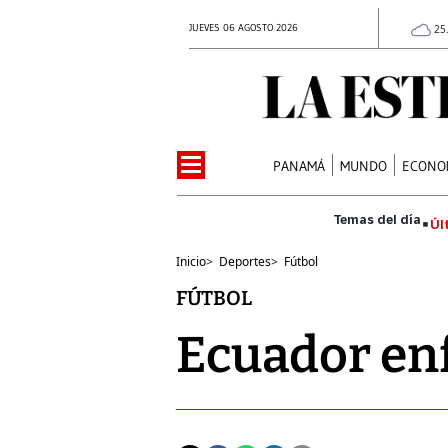
JUEVES 06 AGOSTO 2026
25
PANAMÁ
MUNDO
ECONO
Úl
Inicio
>
Deportes
>
Fútbol
FÚTBOL
Ecuador enf