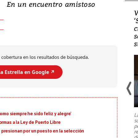
En un encuentro amistoso
Video, Japón: Terremoto
V
deja heridos y graves
‘
daños en Kumamoto
c
s
s
 cobertura en los resultados de búsqueda.
a Estrella en Google ↗️
Un fuerte terremoto de magnitud
7,1 se registró este martes 28 de
julio en la prefectura de Kumamoto,
como siempre he sido feliz y alegre’
L
al sur de Japón, provocando una
s
emergencia de gran
...
ormas a la Ley de Puerto Libre
p
r
presionan por un puesto en la selección
d