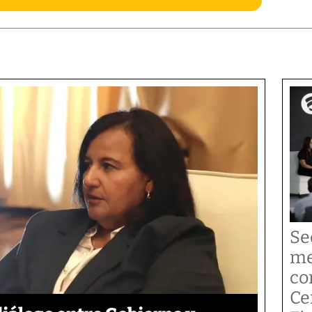
Se
me
co
Ce