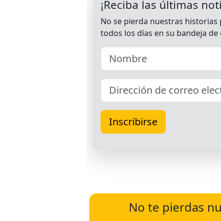
No te pierdas nu