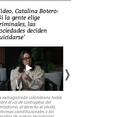
ideo, Catalina Botero:
Video: Lula la
Si la gente elige
candidatura 
riminales, las
promesas de i
ociedades deciden
en defensa, ed
uicidarse’
tierras raras
a exmagistrada colombiana habla
Entre recuerdos y es
obre el rol de contrapeso del
referencias hacia sus
eriodismo, el derecho al olvido,
presidente de Brasil,
eformas constitucionales y los
da Silva, oficializó 
esafíos de nuevas tecnologías
...
candidatura
...