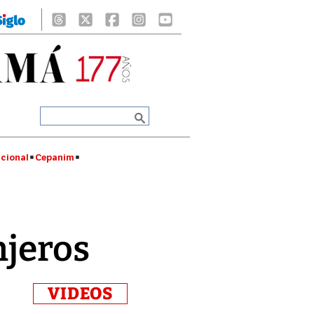
cional
Cepanim
njeros
VIDEOS