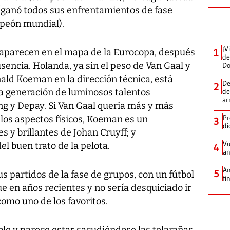
 (ganó todos sus enfrentamientos de fase
mpeón mundial).
¡V
1
reaparecen en el mapa de la Eurocopa, después
de
sencia. Holanda, ya sin el peso de Van Gaal y
D
ald Koeman en la dirección técnica, está
De
2
a generación de luminosos talentos
de
ar
ng y Depay. Si Van Gaal quería más y más
Pr
 los aspectos físicos, Koeman es un
3
di
 y brillantes de Johan Cruyff; y
Vu
el buen trato de la pelota.
4
an
An
5
sus partidos de la fase de grupos, con un fútbol
fi
 en años recientes y no sería desquiciado ir
como uno de los favoritos.
le y parece estar sacudiéndose las telarañas