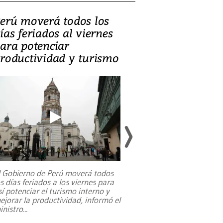
erú moverá todos los
Video, Catalin
ías feriados al viernes
‘Si la gente el
ara potenciar
criminales, la
roductividad y turismo
sociedades de
suicidarse’
l Gobierno de Perú moverá todos
os días feriados a los viernes para
La exmagistrada co
sí potenciar el turismo interno y
sobre el rol de contr
ejorar la productividad, informó el
periodismo, el derech
inistro
...
reformas constitucio
desafíos de nuevas t