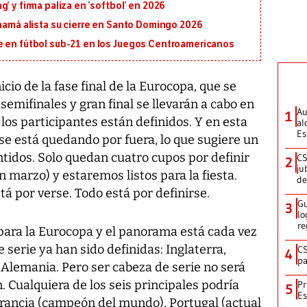
’ y firma paliza en ‘softbol’ en 2026
anamá alista su cierre en Santo Domingo 2026
e en fútbol sub-21 en los Juegos Centroamericanos
icio de la fase final de la Eurocopa, que se
semifinales y gran final se llevarán a cabo en
Au
1
los participantes están definidos. Y en esta
al
Es
se está quedando por fuera, lo que sugiere un
ntidos. Solo quedan cuatro cupos por definir
CS
2
ju
n marzo) y estaremos listos para la fiesta.
de
á por verse. Todo está por definirse.
Gu
3
lo
re
a para la Eurocopa y el panorama está cada vez
e serie ya han sido definidas: Inglaterra,
CS
4
pa
y Alemania. Pero ser cabeza de serie no será
. Cualquiera de los seis principales podría
Pr
5
Es
rancia (campeón del mundo), Portugal (actual