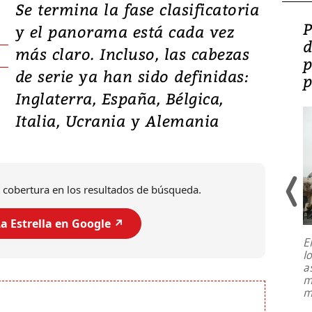
Se termina la fase clasificatoria
Video: Lula lanza su
P
y el panorama está cada vez
candidatura con
d
más claro. Incluso, las cabezas
promesas de inversión
p
de serie ya han sido definidas:
en defensa, educación y
p
Inglaterra, España, Bélgica,
tierras raras
Italia, Ucrania y Alemania
 cobertura en los resultados de búsqueda.
a Estrella en Google ↗️
E
l
Entre recuerdos y escuetas
a
referencias hacia sus adversarios, el
m
presidente de Brasil, Luiz Inácio Lula
m
da Silva, oficializó este domingo su
candidatura
...