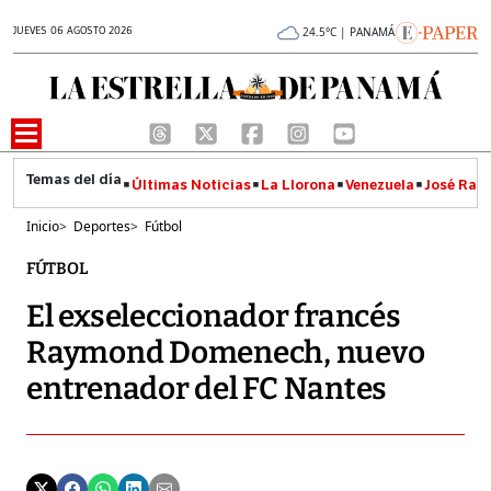
JUEVES 06 AGOSTO 2026
24.5°C | PANAMÁ
Últimas Noticias
La Llorona
Venezuela
José Raúl
Inicio
>
Deportes
>
Fútbol
FÚTBOL
El exseleccionador francés
Raymond Domenech, nuevo
entrenador del FC Nantes