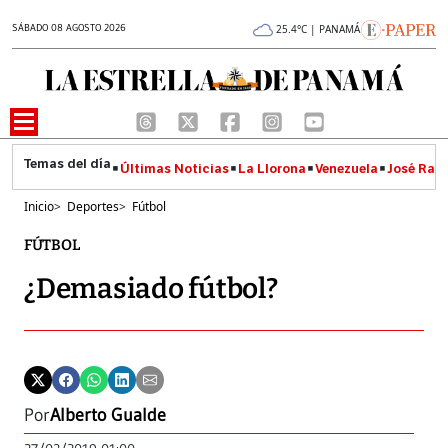
SÁBADO 08 AGOSTO 2026
25.4°C | PANAMÁ
Últimas Noticias
La Llorona
Venezuela
José Raúl
Inicio
>
Deportes
>
Fútbol
FÚTBOL
¿Demasiado fútbol?
Por
Alberto Gualde