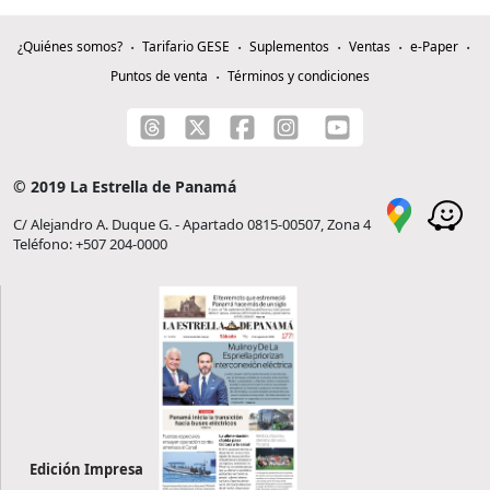
¿Quiénes somos?
Tarifario GESE
Suplementos
Ventas
e-Paper
Puntos de venta
Términos y condiciones
© 2019 La Estrella de Panamá
C/ Alejandro A. Duque G. - Apartado 0815-00507, Zona 4
Teléfono: +507 204-0000
Edición Impresa