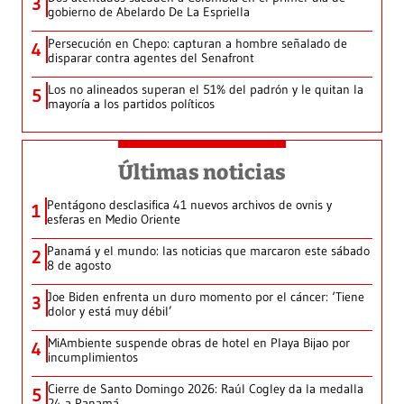
3
gobierno de Abelardo De La Espriella
Persecución en Chepo: capturan a hombre señalado de
4
disparar contra agentes del Senafront
Los no alineados superan el 51% del padrón y le quitan la
5
mayoría a los partidos políticos
Últimas noticias
Pentágono desclasifica 41 nuevos archivos de ovnis y
1
esferas en Medio Oriente
Panamá y el mundo: las noticias que marcaron este sábado
2
8 de agosto
Joe Biden enfrenta un duro momento por el cáncer: ‘Tiene
3
dolor y está muy débil’
MiAmbiente suspende obras de hotel en Playa Bijao por
4
incumplimientos
Cierre de Santo Domingo 2026: Raúl Cogley da la medalla
5
24 a Panamá