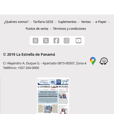
¿Quiénes somos?
Tarifario GESE
Suplementos
Ventas
e-Paper
Puntos de venta
Términos y condiciones
© 2019 La Estrella de Panamá
C/ Alejandro A. Duque G. - Apartado 0815-00507, Zona 4
Teléfono: +507 204-0000