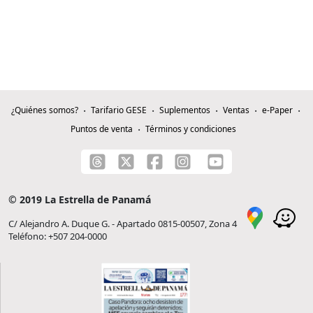
¿Quiénes somos?
Tarifario GESE
Suplementos
Ventas
e-Paper
Puntos de venta
Términos y condiciones
© 2019 La Estrella de Panamá
C/ Alejandro A. Duque G. - Apartado 0815-00507, Zona 4
Teléfono: +507 204-0000