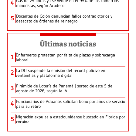
Gas de 25 libras ya se vende en el 95% de los comercios
4
minoristas, según Acodeco
Docentes de Colón denuncian fallos contradictorios y
5
desacato de órdenes de reintegro
Últimas noticias
Enfermeros protestan por falta de plazas y sobrecarga
1
laboral
La DIJ suspende la emisión del récord policivo en
2
ventanillas y plataforma digital
Pirámide de Lotería de Panamá | sorteo de este 5 de
3
agosto de 2026, según la IA
Funcionarios de Aduanas solicitan bono por años de servicio
4
para su retiro
Migración expulsa a estadounidense buscado en Florida por
5
cocaína