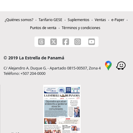
¿Quiénes somos?
Tarifario GESE
Suplementos
Ventas
e-Paper
Puntos de venta
Términos y condiciones
© 2019 La Estrella de Panamá
C/ Alejandro A. Duque G. - Apartado 0815-00507, Zona 4
Teléfono: +507 204-0000