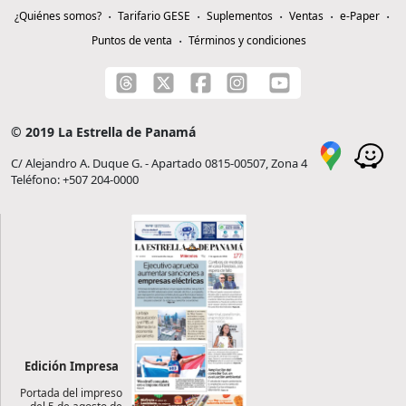
¿Quiénes somos?
Tarifario GESE
Suplementos
Ventas
e-Paper
Puntos de venta
Términos y condiciones
© 2019 La Estrella de Panamá
C/ Alejandro A. Duque G. - Apartado 0815-00507, Zona 4
Teléfono: +507 204-0000
Edición Impresa
Portada del impreso