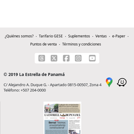
¿Quiénes somos?
Tarifario GESE
Suplementos
Ventas
e-Paper
Puntos de venta
Términos y condiciones
© 2019 La Estrella de Panamá
C/ Alejandro A. Duque G. - Apartado 0815-00507, Zona 4
Teléfono: +507 204-0000