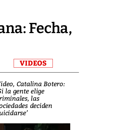
na: Fecha,
VIDEOS
ideo, Catalina Botero:
Video: Lula la
Si la gente elige
candidatura 
riminales, las
promesas de i
ociedades deciden
en defensa, ed
uicidarse’
tierras raras