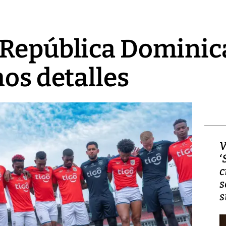
 República Dominica
mos detalles
Video, Japón: Terremoto
V
deja heridos y graves
‘
daños en Kumamoto
c
s
s