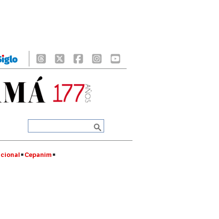
cional
Cepanim