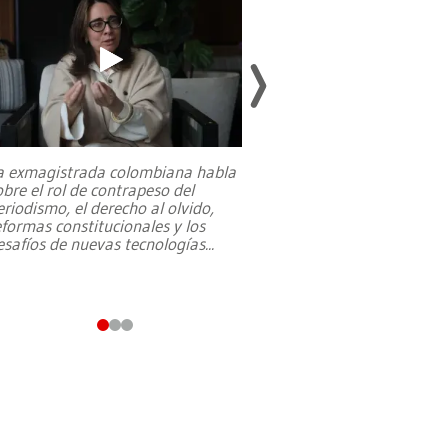
a exmagistrada colombiana habla
Entre recuerdos y es
obre el rol de contrapeso del
referencias hacia sus
eriodismo, el derecho al olvido,
presidente de Brasil,
eformas constitucionales y los
da Silva, oficializó 
esafíos de nuevas tecnologías
...
candidatura
...