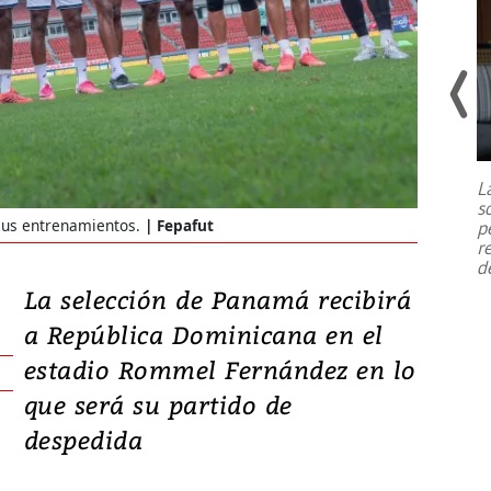
Un fuerte terremoto de magnitud
7,1 se registró este martes 28 de
julio en la prefectura de Kumamoto,
L
al sur de Japón, provocando una
s
emergencia de gran
...
sus entrenamientos.
Fepafut
p
r
d
La selección de Panamá recibirá
a República Dominicana en el
estadio Rommel Fernández en lo
que será su partido de
despedida