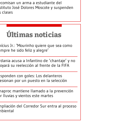
comisan un arma a estudiante del
stituto José Dolores Moscote y suspenden
s clases
Últimas noticias
nícius Jr.: ‘Mourinho quiere que sea como
empre he sido feliz y alegre’
rdania acusa a Infantino de ‘chantaje’ y no
oyará su reelección al frente de la FIFA
sponden con goles: Los delanteros
esionan por un puesto en la selección
naproc mantiene llamado a la prevención
r lluvias y vientos este martes
pliación del Corredor Sur entra al proceso
biental