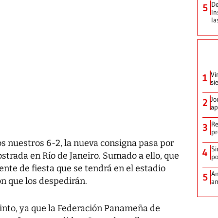
De
5
In
la
Vi
1
si
Jo
2
ap
Re
3
pr
los nuestros 6-2, la nueva consigna pasa por
Si
4
strada en Río de Janeiro. Sumado a ello, que
po
ente de fiesta que se tendrá en el estadio
Am
5
n que los despedirán.
am
ecinto, ya que la Federación Panameña de