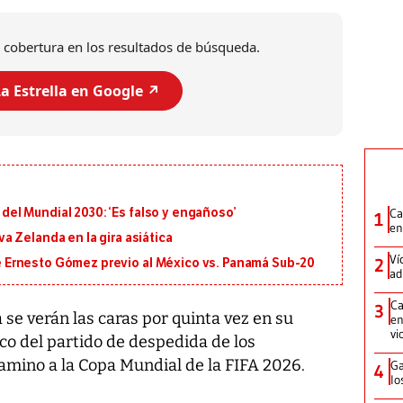
 cobertura en los resultados de búsqueda.
a Estrella en Google ↗️
Ca
l del Mundial 2030: ‘Es falso y engañoso’
1
en
 Zelanda en la gira asiática
Ví
2
 de Ernesto Gómez previo al México vs. Panamá Sub-20
ad
Ca
3
e verán las caras por quinta vez en su
en
vi
rco del partido de despedida de los
amino a la Copa Mundial de la FIFA 2026.
Ga
4
lo