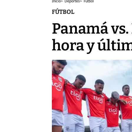
Inicio
>
Deportes
>
Fútbol
FÚTBOL
Panamá vs.
hora y últi