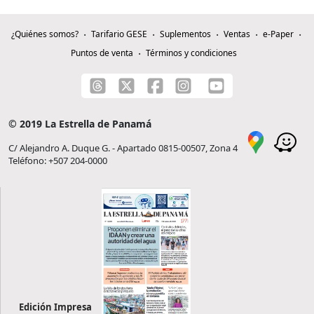
¿Quiénes somos?
Tarifario GESE
Suplementos
Ventas
e-Paper
Puntos de venta
Términos y condiciones
© 2019 La Estrella de Panamá
C/ Alejandro A. Duque G. - Apartado 0815-00507, Zona 4
Teléfono: +507 204-0000
Edición Impresa