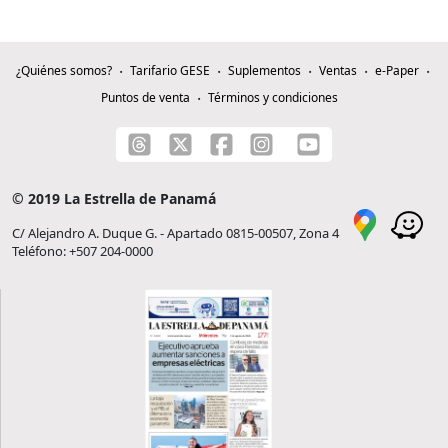
¿Quiénes somos?
Tarifario GESE
Suplementos
Ventas
e-Paper
Puntos de venta
Términos y condiciones
© 2019 La Estrella de Panamá
C/ Alejandro A. Duque G. - Apartado 0815-00507, Zona 4
Teléfono: +507 204-0000