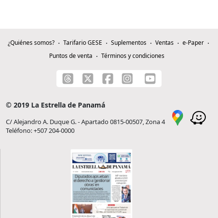
¿Quiénes somos?
Tarifario GESE
Suplementos
Ventas
e-Paper
Puntos de venta
Términos y condiciones
© 2019 La Estrella de Panamá
C/ Alejandro A. Duque G. - Apartado 0815-00507, Zona 4
Teléfono: +507 204-0000