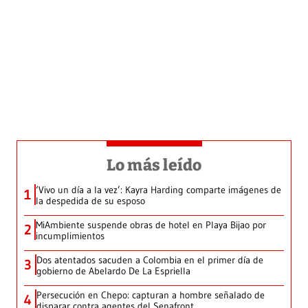
Lo más leído
‘Vivo un día a la vez’: Kayra Harding comparte imágenes de
1
la despedida de su esposo
MiAmbiente suspende obras de hotel en Playa Bijao por
2
incumplimientos
Dos atentados sacuden a Colombia en el primer día de
3
gobierno de Abelardo De La Espriella
Persecución en Chepo: capturan a hombre señalado de
4
disparar contra agentes del Senafront