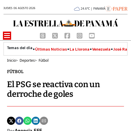
JUEVES 06 AGOSTO 2026
24.6°C | PANAMÁ
Últimas Noticias
La Llorona
Venezuela
José Raúl
Inicio
>
Deportes
>
Fútbol
FÚTBOL
El PSG se reactiva con un
derroche de goles