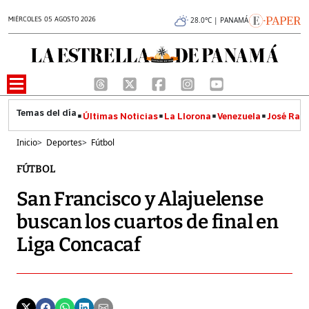
MIÉRCOLES 05 AGOSTO 2026
28.0°C | PANAMÁ
Últimas Noticias
La Llorona
Venezuela
José Raúl
Inicio
>
Deportes
>
Fútbol
FÚTBOL
San Francisco y Alajuelense
buscan los cuartos de final en
Liga Concacaf