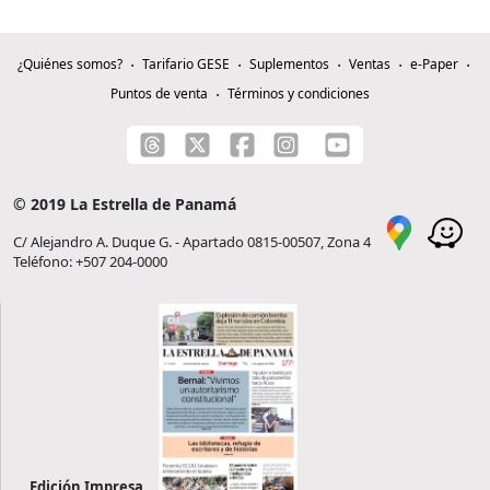
¿Quiénes somos?
Tarifario GESE
Suplementos
Ventas
e-Paper
Puntos de venta
Términos y condiciones
© 2019 La Estrella de Panamá
C/ Alejandro A. Duque G. - Apartado 0815-00507, Zona 4
Teléfono: +507 204-0000
Edición Impresa