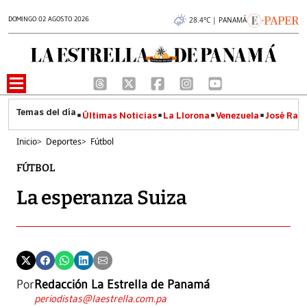
DOMINGO 02 AGOSTO 2026
28.4°C | PANAMÁ
Últimas Noticias
La Llorona
Venezuela
José Raúl
Inicio
>
Deportes
>
Fútbol
FÚTBOL
La esperanza Suiza
Por
Redacción La Estrella de Panamá
periodistas@laestrella.com.pa