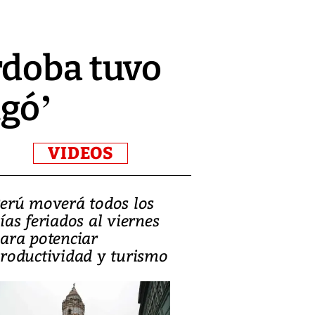
rdoba tuvo
ugó’
VIDEOS
erú moverá todos los
Video, Catalin
ías feriados al viernes
‘Si la gente el
ara potenciar
criminales, la
roductividad y turismo
sociedades de
suicidarse’