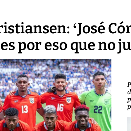
stiansen: ‘José Có
 es por eso que no j
Video: Lula lanza su
P
candidatura con
d
promesas de inversión
p
en defensa, educación y
p
tierras raras