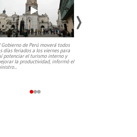
l Gobierno de Perú moverá todos
os días feriados a los viernes para
La exmagistrada co
sí potenciar el turismo interno y
sobre el rol de contr
ejorar la productividad, informó el
periodismo, el derech
inistro
...
reformas constitucio
desafíos de nuevas t