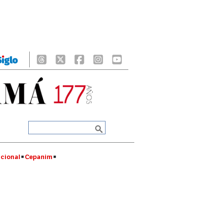
cional
Cepanim