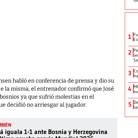
Fu
1
Es
Pe
2
se
Se
Co
3
ha
nsen habló en conferencia de prensa y dio su
MI
4
te la misma, el entrenador confirmó que José
su
bosnios ya que sufrió molestias en el
De
5
ue decidió no arriesgar al jugador.
la
 iguala 1-1 ante Bosnia y Herzegovina