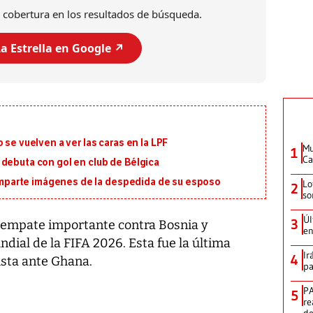
 cobertura en los resultados de búsqueda.
a Estrella en Google ↗️
 se vuelven a ver las caras en la LPF
Mu
1
Ca
debuta con gol en club de Bélgica
 comparte imágenes de la despedida de su esposo
Lo
2
so
Úl
3
 empate importante contra Bosnia y
en
dial de la FIFA 2026. Esta fue la última
Ir
4
ista ante Ghana.
pa
PA
5
re
d