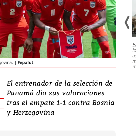
E
l
Entre recuerdos y escuetas
a
referencias hacia sus adversarios, el
m
govina.
Fepafut
presidente de Brasil, Luiz Inácio Lula
m
da Silva, oficializó este domingo su
candidatura
...
El entrenador de la selección de
Panamá dio sus valoraciones
tras el empate 1-1 contra Bosnia
y Herzegovina