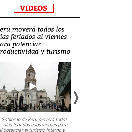
VIDEOS
erú moverá todos los
Video, Catalin
ías feriados al viernes
‘Si la gente el
ara potenciar
criminales, la
roductividad y turismo
sociedades de
suicidarse’
l Gobierno de Perú moverá todos
os días feriados a los viernes para
La exmagistrada co
sí potenciar el turismo interno y
sobre el rol de contr