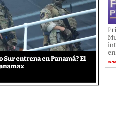
Pr
Mu
in
en
o Sur entrena en Panamá? El
NACI
 Panamax