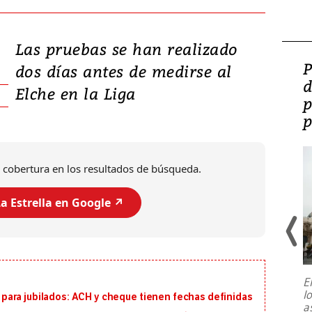
Las pruebas se han realizado
Video: Lula lanza su
P
dos días antes de medirse al
candidatura con
d
Elche en la Liga
promesas de inversión
p
en defensa, educación y
p
tierras raras
 cobertura en los resultados de búsqueda.
a Estrella en Google ↗️
E
l
ara jubilados: ACH y cheque tienen fechas definidas
Entre recuerdos y escuetas
a
referencias hacia sus adversarios, el