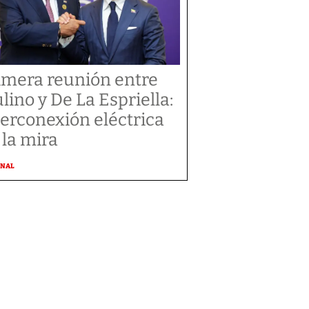
imera reunión entre
lino y De La Espriella:
terconexión eléctrica
 la mira
ONAL