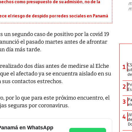
s hechos como presupuesto de su admisión, no de la
m
presidente de Brasil, Luiz Inácio Lula
m
da Silva, oficializó este domingo su
candidatura
...
rece el riesgo de despido por redes sociales en Panamá
s un segundo caso de positivo por la covid 19
e anunció el pasado martes antes de afrontar
un día más tarde.
CS
 realizado dos días antes de medirse al Elche
1
ju
 que el afectado ya se encuentra aislado en su
de
n sus contactos estrechos.
Pr
2
Es
vo, por lo que para este próximo encuentro, el
Pa
3
el
ajas seguras por coronavirus.
¡V
4
de
D
e Panamá en WhatsApp