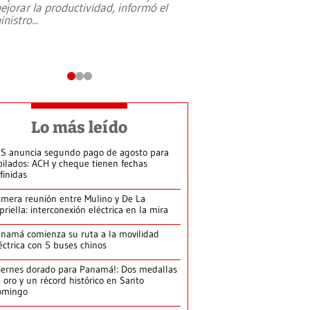
ejorar la productividad, informó el
periodismo, el derech
inistro
...
reformas constitucio
desafíos de nuevas t
Lo más leído
S anuncia segundo pago de agosto para
bilados: ACH y cheque tienen fechas
finidas
imera reunión entre Mulino y De La
priella: interconexión eléctrica en la mira
namá comienza su ruta a la movilidad
éctrica con 5 buses chinos
iernes dorado para Panamá!: Dos medallas
 oro y un récord histórico en Santo
omingo