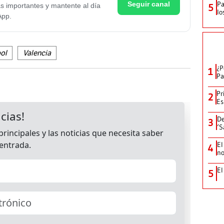
Pa
Seguir canal
as importantes y mantente al día
5
lo
App.
ol
Valencia
¿P
1
Pa
Pr
2
Es
De
3
‘S
El
4
no
El
5