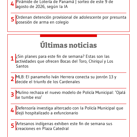
Pirámide de Lotería de Panamá | sorteo de este 9 de
4
agosto de 2026, según la IA
Ordenan detención provisional de adolescente por presunta
5
posesión de arma en colegio
Últimas noticias
¿Sin planes para este fin de semana? Estas son las
1
actividades que ofrecen Bocas del Toro, Chiriquí y Los
Santos
MLB: El panameño Iván Herrera conecta su jonrón 13 y
2
decide el triunfo de los Cardenales
Mulino rechaza el nuevo modelo de Policía Municipal: ‘Ojalá
3
se tumbe eso’
Defensoría investiga altercado con la Policía Municipal que
4
dejó hospitalizado a exfuncionario
Artesanos indígenas exhiben este fin de semana sus
5
creaciones en Plaza Catedral