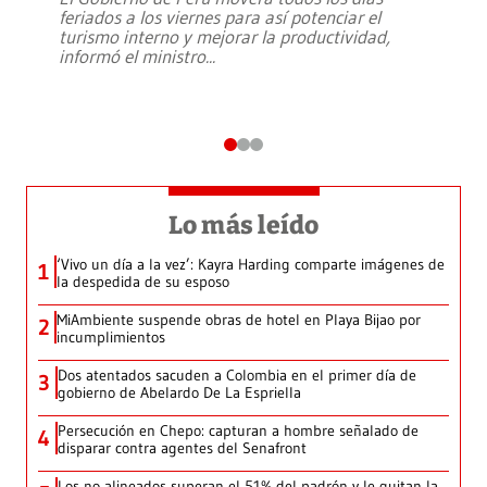
feriados a los viernes para así potenciar el
turismo interno y mejorar la productividad,
informó el ministro
...
Lo más leído
‘Vivo un día a la vez’: Kayra Harding comparte imágenes de
1
la despedida de su esposo
MiAmbiente suspende obras de hotel en Playa Bijao por
2
incumplimientos
Dos atentados sacuden a Colombia en el primer día de
3
gobierno de Abelardo De La Espriella
Persecución en Chepo: capturan a hombre señalado de
4
disparar contra agentes del Senafront
Los no alineados superan el 51% del padrón y le quitan la